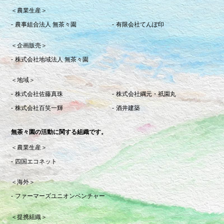
＜農業生産＞
農事組合法人 無茶々園
有限会社てんぽ印
＜企画販売＞
株式会社地域法人 無茶々園
＜地域＞
株式会社佐藤真珠
株式会社綱元・祇園丸
株式会社百笑一輝
酒井建築
無茶々園の活動に関する組織です。
＜農業生産＞
四国エコネット
＜海外＞
ファーマーズユニオンベンチャー
＜提携組織＞