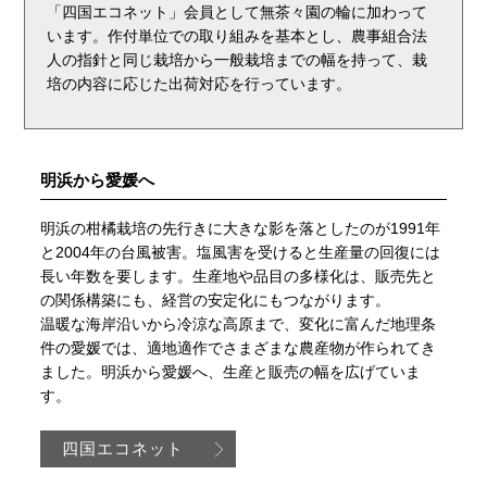
「四国エコネット」会員として無茶々園の輪に加わって
います。作付単位での取り組みを基本とし、農事組合法
人の指針と同じ栽培から一般栽培までの幅を持って、栽
培の内容に応じた出荷対応を行っています。
明浜から愛媛へ
明浜の柑橘栽培の先行きに大きな影を落としたのが1991年
と2004年の台風被害。塩風害を受けると生産量の回復には
長い年数を要します。生産地や品目の多様化は、販売先と
の関係構築にも、経営の安定化にもつながります。
温暖な海岸沿いから冷涼な高原まで、変化に富んだ地理条
件の愛媛では、適地適作でさまざまな農産物が作られてき
ました。明浜から愛媛へ、生産と販売の幅を広げていま
す。
四国エコネット