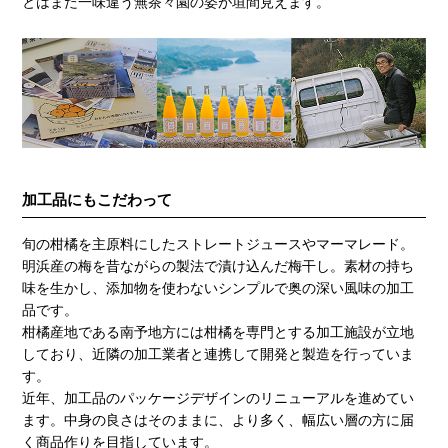
とはまた一味違う無茶々園の姿が垣間見えます。
加工品にもこだわって
旬の柑橘を主原料にしたストレートジュースやマーマレード。
明浜産の梅を昔ながらの製法で漬け込んだ梅干し。素材の持ち
味を生かし、添加物を使わないシンプルで奥の深い風味の加工
品です。
柑橘産地である南予地方には柑橘を専門とする加工施設が立地
しており、近隣の加工業者と連携して開発と製造を行っていま
す。
近年、加工品のパッケージデザインのリニューアルを進めてい
ます。中身の良さはそのままに、より多く、幅広い層の方に届
く商品作りを目指しています。