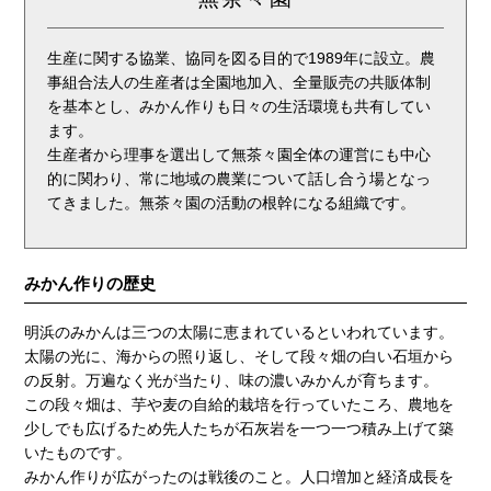
生産に関する協業、協同を図る目的で1989年に設立。農
事組合法人の生産者は全園地加入、全量販売の共販体制
を基本とし、みかん作りも日々の生活環境も共有してい
ます。
生産者から理事を選出して無茶々園全体の運営にも中心
的に関わり、常に地域の農業について話し合う場となっ
てきました。無茶々園の活動の根幹になる組織です。
みかん作りの歴史
明浜のみかんは三つの太陽に恵まれているといわれています。
太陽の光に、海からの照り返し、そして段々畑の白い石垣から
の反射。万遍なく光が当たり、味の濃いみかんが育ちます。
この段々畑は、芋や麦の自給的栽培を行っていたころ、農地を
少しでも広げるため先人たちが石灰岩を一つ一つ積み上げて築
いたものです。
みかん作りが広がったのは戦後のこと。人口増加と経済成長を