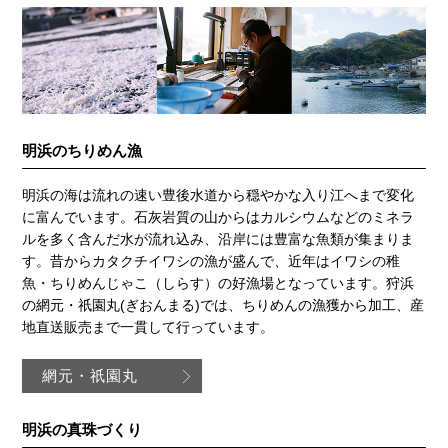
明浜のちりめん漁
明浜の海は流れの速い豊後水道から穏やかな入り江へまで変化
に富んでいます。石灰岩質の山からはカルシウムなどのミネラ
ルを多く含んだ水が流れ込み、沿岸には豊富な魚類が集まりま
す。昔からカタクチイワシの漁が盛んで、近年はイワシの稚
魚・ちりめんじゃこ（しらす）の好漁場となっています。狩浜
の網元・祇園丸(ぎおんまる)では、ちりめんの漁獲から加工、産
地直送販売まで一貫して行っています。
網元・祇園丸
明浜の真珠づくり