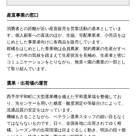
産直事業の窓口
消費者との距離が近い産直販売を営業活動の基本としていま
す。個人顧客への直送のほか、生協、宅配事業者、小売店をは
じめとした事業者向けに各商品を販売しています。
柑橘をはじめとした青果物は会員農家、契約農家の生産がすべ
て。その年の気候を踏まえて生産状況を見極め、生産者と密に
コミュニケーションをとりながら、無茶々園の農業の一部とし
て取り組んでいます。
選果・出荷場の運営
西予市宇和町に大型選果機を備えた宇和選果場を整備してお
り、光センサーを用いた糖度・酸度測定や等級分けによって、
流通品質の安定をはかっています。
機械もさることながら、ベテラン選果スタッフの鋭い目もなく
てはならないものです。日々、全国各地に出荷されてゆく柑
橘。シーズン中の出荷現場は目まぐるしく動き、明浜の段々畑