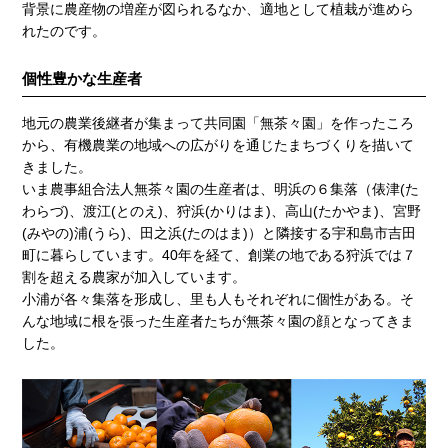
背景に農産物の増産が図られるなか、適地として植栽が進めら
れたのです。
個性豊かな生産者
地元の農業後継者が集まって共同園「無茶々園」を作ったころ
から、有機農業の地域への広がりを通じたまちづくりを描いて
きました。
いま農事組合法人無茶々園の生産者は、明浜の６集落（俵津(た
わらづ)、渡江(とのえ)、狩浜(かりはま)、高山(たかやま)、宮野
(みやの)浦(うら)、田之浜(たのはま)）と隣接する宇和島市吉田
町に暮らしています。40年を経て、創業の地である狩浜では７
割を超える農家が加入しています。
小浦が各々集落を形成し、里も人もそれぞれに個性がある。そ
んな地域に根を張った生産者たちが無茶々園の顔となってきま
した。