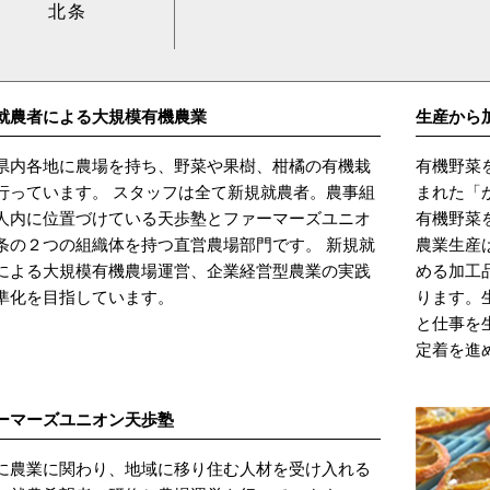
北条
就農者による大規模有機農業
生産から
県内各地に農場を持ち、野菜や果樹、柑橘の有機栽
有機野菜
行っています。 スタッフは全て新規就農者。農事組
まれた「
人内に位置づけている天歩塾とファーマーズユニオ
有機野菜
条の２つの組織体を持つ直営農場部門です。 新規就
農業生産
による大規模有機農場運営、企業経営型農業の実践
める加工
準化を目指しています。
ります。
と仕事を
定着を進
ーマーズユニオン天歩塾
に農業に関わり、地域に移り住む人材を受け入れる