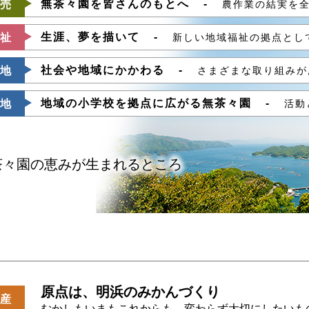
無茶々園を皆さんのもとへ
売
農作業の結実を
生涯、夢を描いて
祉
新しい地域福祉の拠点とし
社会や地域にかかわる
地
さまざまな取り組みが
地域の小学校を拠点に広がる無茶々園
地
活動
茶々園の恵みが生まれるところ
原点は、明浜のみかんづくり
産
むかしもいまもこれからも、変わらず大切にしたいも