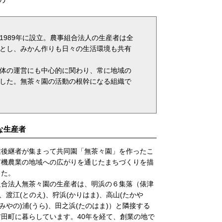
1989年に設立。農事組合法人の生産者は全
とし、みかん作りも日々の生活環境も共有
体の運営にも中心的に関わり、常に地域の
した。無茶々園の活動の根幹になる組織で
な生産者
業後継者が集まって共同園「無茶々園」を作ったこ
有機農業の地域への広がりを通じたまちづくりを描
した。
組合法人無茶々園の生産者は、明浜の６集落（俵津
)、渡江(とのえ)、狩浜(かりはま)、高山(たかや
(みやの)浦(うら)、田之浜(たのはま)）と隣接する
田町に暮らしています。40年を経て、創業の地で