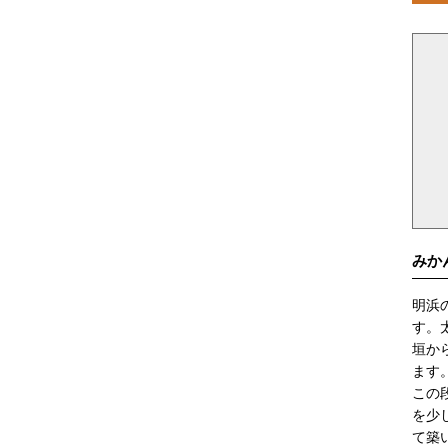
みか
明浜
す。
垣か
ます
この
を少
て築