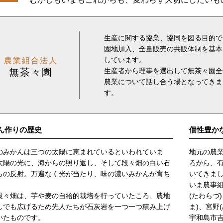
生産に関する協業、協同を図る目的で
園地加入、全量販売の共販体制を基本
しています。
農業組合法人
無茶々園
生産者から理事を選出して無茶々園全
農業について話し合う場となってきま
す。
ん作りの歴史
個性豊か
のみかんは三つの太陽に恵まれているといわれていま
地元の農
太陽の光に、海からの照り返し、そして段々畑の白い石
ろから、
らの反射。万遍なく光が当たり、味の濃いみかんが育ち
いてきま
。
いま農事
段々畑は、芋や麦の自給的栽培を行っていたころ、農地
(たわらづ
しでも広げるため先人たちが石灰岩を一つ一つ積み上げ
ま)、宮野
いたものです。
宇和島市吉