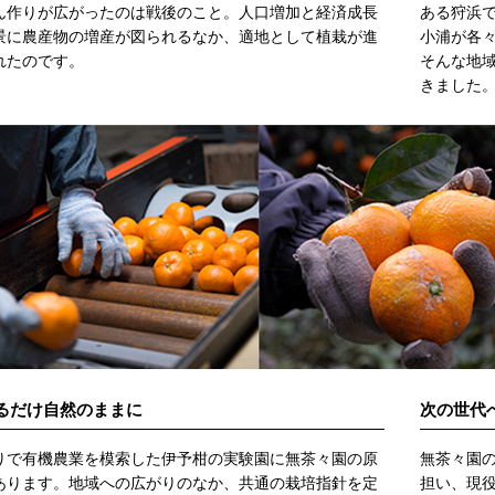
ん作りが広がったのは戦後のこと。人口増加と経済成長
ある狩浜
景に農産物の増産が図られるなか、適地として植栽が進
小浦が各
れたのです。
そんな地
きました
るだけ自然のままに
次の世代
りで有機農業を模索した伊予柑の実験園に無茶々園の原
無茶々園
あります。地域への広がりのなか、共通の栽培指針を定
担い、現