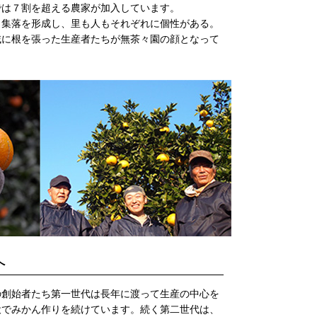
では７割を超える農家が加入しています。
々集落を形成し、里も人もそれぞれに個性がある。
域に根を張った生産者たちが無茶々園の顔となって
。
へ
の創始者たち第一世代は長年に渡って生産の中心を
役でみかん作りを続けています。続く第二世代は、