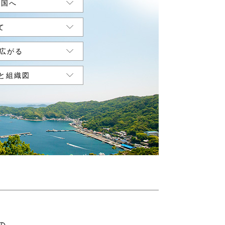
全国へ
て
広がる
と組織図
の