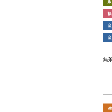
販
福
産
産
無
生