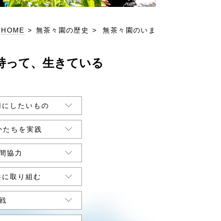
HOME
>
無茶々園の歴史
>
無茶々園のいま
持って、生きている
切にしたいもの
かたちを実践
間協力
共に取り組む
戦