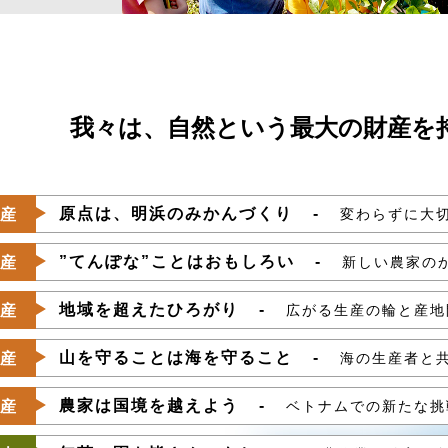
我々は、自然という最大の
財産を
原点は、明浜のみかんづくり
産
変わらずに大
”てんぽな”ことはおもしろい
産
新しい農家の
地域を超えたひろがり
産
広がる生産の輪と産地
山を守ることは海を守ること
産
海の生産者と
農家は国境を越えよう
産
ベトナムでの新たな挑