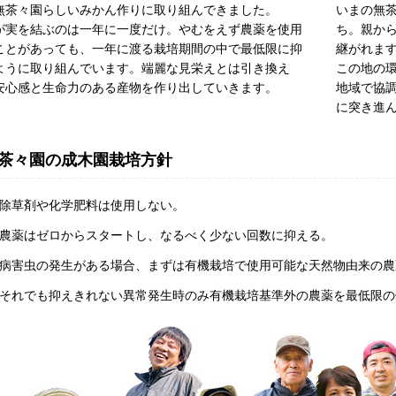
無茶々園らしいみかん作りに取り組んできました。
いまの無
が実を結ぶのは一年に一度だけ。やむをえず農薬を使用
ち。親か
ことがあっても、一年に渡る栽培期間の中で最低限に抑
継がれま
ように取り組んでいます。端麗な見栄えとは引き換え
この地の
安心感と生命力のある産物を作り出していきます。
地域で協
に突き進
茶々園の成木園栽培方針
除草剤や化学肥料は使用しない。
農薬はゼロからスタートし、なるべく少ない回数に抑える。
病害虫の発生がある場合、まずは有機栽培で使用可能な天然物由来の農
それでも抑えきれない異常発生時のみ有機栽培基準外の農薬を最低限の