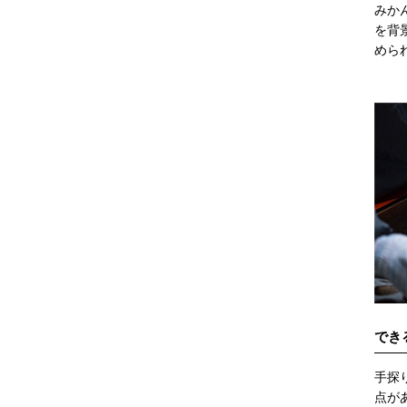
みか
を背
めら
でき
手探
点が