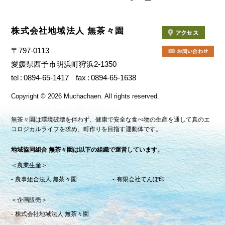
株式会社地域法人 無茶々園
〒797-0113
愛媛県西予市明浜町狩浜2-1350
tel
0894-65-1417
fax
0894-65-1638
Copyright
©
2026 Muchachaen.
All rights reserved.
無茶々園は環境破壊を伴わず、健康で安全な食べ物の生産を通して真のエ
コロジカルライフを求め、町作りを目指す運動体です。
地域協同組合 無茶々園は以下の組織で運営しています。
＜農業生産＞
農事組合法人 無茶々園
有限会社てんぽ印
＜企画販売＞
株式会社地域法人 無茶々園