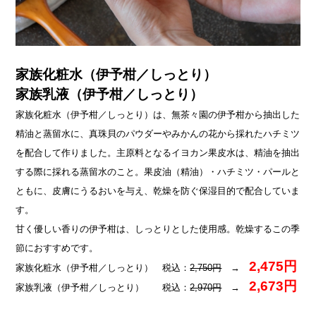
家族化粧水（伊予柑／しっとり）
家族乳液（伊予柑／しっとり）
家族化粧水（伊予柑／しっとり）は、無茶々園の伊予柑から抽出した
精油と蒸留水に、真珠貝のパウダーやみかんの花から採れたハチミツ
を配合して作りました。主原料となるイヨカン果皮水は、精油を抽出
する際に採れる蒸留水のこと。果皮油（精油）・ハチミツ・パールと
ともに、皮膚にうるおいを与え、乾燥を防ぐ保湿目的で配合していま
す。
甘く優しい香りの伊予柑は、しっとりとした使用感。乾燥するこの季
節におすすめです。
2,475円
家族化粧水（伊予柑／しっとり） 税込：
2,750円
→
2,673円
家族乳液（伊予柑／しっとり） 税込：
2,970円
→