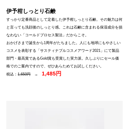
伊予柑しっとり石鹸
すっかり定番商品として定着した伊予柑しっとり石鹸。その魅力は何
と言っても洗顔後のしっとり感。これは石鹸に含まれる保湿成分を損
なわない「コールドプロセス製法」だからこそ。
おかげさまで誕生から1周年がたちました。人にも地球にもやさしい
コスメを表彰する「サスティナブルコスメアワード2021」にて製品
部門・最高賞であるGold賞も受賞した実力派。久しぶりにセール価
格でのご案内ですので、ぜひあらためてお試しください。
1,485円
税込：
1,650円
→