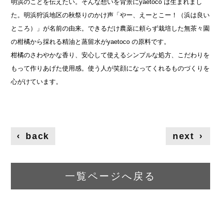
明浜のことを伝えたい。そんな想いを背景にyaetoco は生まれまし
た。明浜狩浜地区の秋祭りのかけ声「やー、えーとこー！（浜は良い
ところ）」が名前の由来。できるだけ農薬に頼らず栽培した無茶々園
の柑橘から採れる精油と蒸留水がyaetoco の原料です。
柑橘のさわやかな香り、安心して使えるシンプルな処方、こだわりを
もって作りあげた使用感。使う人が笑顔になってくれるものづくりを
心がけています。
‹
back
next
›
一覧ページへ戻る