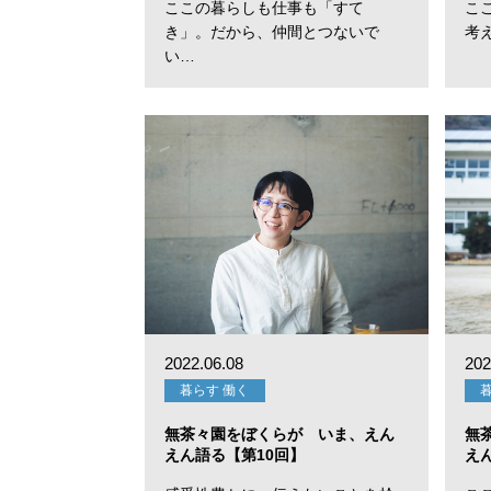
ここの暮らしも仕事も「すて
こ
き」。だから、仲間とつないで
考
い…
2022.06.08
202
暮らす 働く
無茶々園をぼくらが いま、えん
無
えん語る【第10回】
え