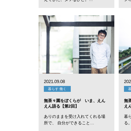
2021.09.08
202
暮らす 働く
無茶々園をぼくらが いま、えん
無
えん語る【第2回】
え
ありのままを受け入れてくれる場
暮
所で、 自分ができること…
る