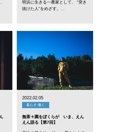
珠、
明浜に生きる一農家として、 “突き
抜けた人”をめざす。…
2022.02.05
暮らす 働く
ん
無茶々園をぼくらが いま、えん
えん語る【第7回】