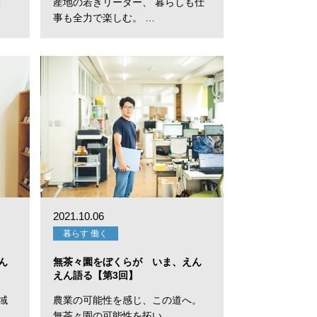
無
産地の若きリーダー、 暮らしも仕
事も全力で楽しむ。 …
2021.10.06
暮らす 働く
ん
無茶々園をぼくらが いま、えん
えん語る【第3回】
域
農業の可能性を感じ、この道へ。
無茶々園の可能性を拓い…