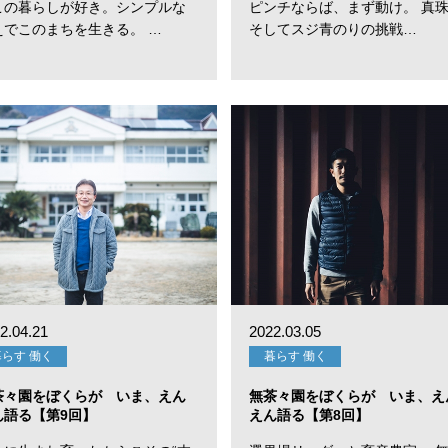
この暮らしが好き。シンプルな
ピンチならば、まず動け。 真
えでこのまちを生きる。 …
そしてスジ青のりの挑戦…
2.04.21
2022.03.05
暮らす 働く
暮らす 働く
茶々園をぼくらが いま、えん
無茶々園をぼくらが いま、え
ん語る【第9回】
えん語る【第8回】