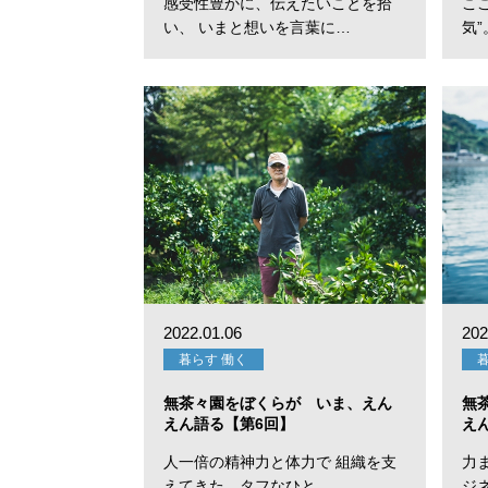
感受性豊かに、伝えたいことを拾
こ
い、 いまと想いを言葉に…
気
2022.01.06
202
暮らす 働く
無茶々園をぼくらが いま、えん
無
えん語る【第6回】
え
人一倍の精神力と体力で 組織を支
力
えてきた、タフなひと。…
ジネ