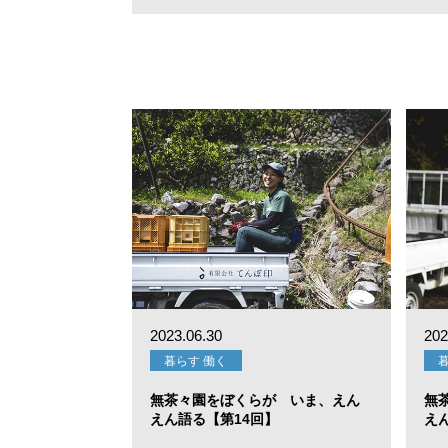
2023.06.30
202
暮らす 働く
無茶々園をぼくらが いま、えん
無
えん語る【第14回】
え