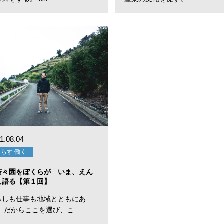
1.08.04
暮らす 働く
茶々園をぼくらが いま、えん
ん語る【第１回】
らしも仕事も地域とともにあ
。 だからここを選び、こ…