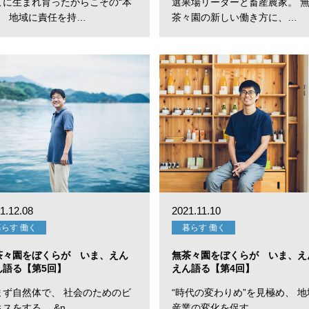
こに生まれ育ったからこその“本
選果場リーダーと畜産農家。 
”。 地域に責任を持…
茶々園の新しい働き方に、…
1.12.08
2021.11.10
暮らす 働く
暮らす 働く
茶々園をぼくらが いま、えん
無茶々園をぼくらが いま、え
ん語る【第5回】
えん語る【第4回】
まず自然体で、 社会のためのビ
“時代の変わりめ”を見極め、 地
スをする。 &n…
産業の変化を促す。 …