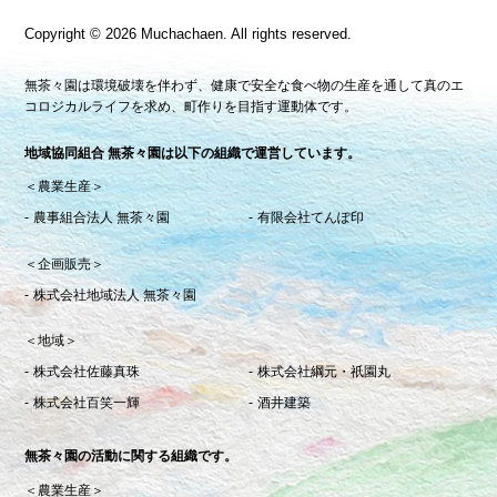
Copyright
©
2026 Muchachaen.
All rights reserved.
無茶々園は環境破壊を伴わず、健康で安全な食べ物の生産を通して真のエ
コロジカルライフを求め、町作りを目指す運動体です。
地域協同組合 無茶々園は以下の組織で運営しています。
＜農業生産＞
農事組合法人 無茶々園
有限会社てんぽ印
＜企画販売＞
株式会社地域法人 無茶々園
＜地域＞
株式会社佐藤真珠
株式会社綱元・祇園丸
株式会社百笑一輝
酒井建築
無茶々園の活動に関する組織です。
＜農業生産＞