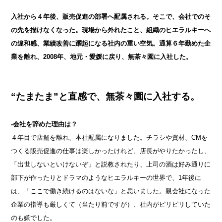
入社から４年後、販売促進の部署へ配属される。そこで、会社でのそ
の先を描けなくなった。現場から外れたこと、組織のヒエラルキーへ
の違和感、業績改善に躍起になる社内の重い空気。通算６年勤めた企
業を離れ、2008年、地元・愛媛に戻り、無茶々園に入社した。
“たまたま”と直感で、無茶々園に入社する。
-会社を辞めた理由は？
４年目で店舗を離れ、本社配属になりました。チラシや資材、CMを
つくる販売促進の仕事は楽しかったけれど、店長がやりたかったし、
「出世しないといけないぞ」と説教されたり、上司の酒は好み通りに
部下が作ったりとドラマのようなヒエラルキーの世界で、1年後に
は、「ここで働き続けるのはないな」と思いました。親会社になった
企業の指導も厳しくて（当たり前ですが）、社内がピリピリしていた
のも嫌でした。