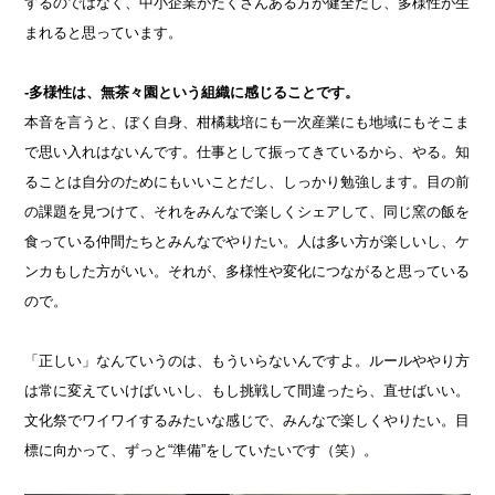
するのではなく、中小企業がたくさんある方が健全だし、多様性が生
まれると思っています。
-多様性は、無茶々園という組織に感じることです。
本音を言うと、ぼく自身、柑橘栽培にも一次産業にも地域にもそこま
で思い入れはないんです。仕事として振ってきているから、やる。知
ることは自分のためにもいいことだし、しっかり勉強します。目の前
の課題を見つけて、それをみんなで楽しくシェアして、同じ窯の飯を
食っている仲間たちとみんなでやりたい。人は多い方が楽しいし、ケ
ンカもした方がいい。それが、多様性や変化につながると思っている
ので。
「正しい」なんていうのは、もういらないんですよ。ルールややり方
は常に変えていけばいいし、もし挑戦して間違ったら、直せばいい。
文化祭でワイワイするみたいな感じで、みんなで楽しくやりたい。目
標に向かって、ずっと“準備”をしていたいです（笑）。