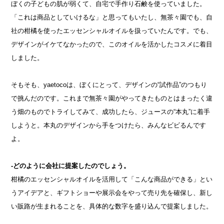
ぼくの子どもの肌が弱くて、自宅で手作り石鹸を使っていました。
「これは商品としていけるな」と思ってもいたし、無茶々園でも、自
社の柑橘を使ったエッセンシャルオイルを扱っていたんです。でも、
デザインがイケてなかったので、このオイルを活かしたコスメに着目
しました。
そもそも、yaetocoは、ぼくにとって、デザインの“試作品”のつもり
で挑んだのです。これまで無茶々園がやってきたものとはまったく違
う畑のものでトライしてみて、成功したら、ジュースの“本丸”に着手
しようと。本丸のデザインから手をつけたら、みんなビビるんです
よ。
-どのように会社に提案したのでしょう。
柑橘のエッセンシャルオイルを活用して「こんな商品ができる」とい
うアイデアと、ギフトショーや展示会をやって売り先を確保し、新し
い販路が生まれることを、具体的な数字を盛り込んで提案しました。