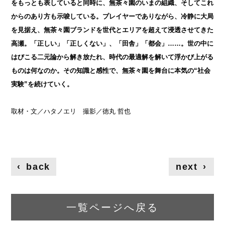
をもっとも表していると同時に、無茶々園のいまの組織、そしてこれ
からのあり方も示唆している。プレイヤーでありながら、冷静に大局
を見据え、無茶々園ブランドを世代とエリアを超えて浸透させてきた
高瀬。「正しい」「正しくない」、「田舎」「都会」……。世の中に
はびこる二元論から解き放たれ、時代の最適解を解いて浮かび上がる
ものは何なのか。その知識と感性で、無茶々園を舞台に本気の“社会
実験”を続けていく。
取材・文／ハタノエリ 撮影／徳丸 哲也
‹
back
next
›
一覧ページへ戻る