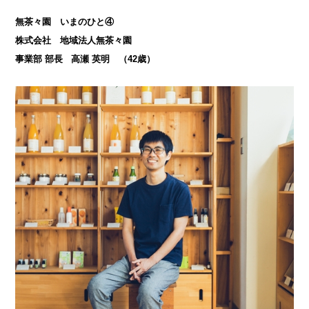
無茶々園
いまのひと④
株式会社 地域法人無茶々園
事業部 部長 高瀬 英明 （42歳）