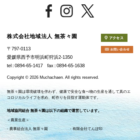
株式会社地域法人 無茶々園
〒797-0113
愛媛県西予市明浜町狩浜2-1350
tel
0894-65-1417
fax
0894-65-1638
Copyright
©
2026 Muchachaen.
All rights reserved.
無茶々園は環境破壊を伴わず、健康で安全な食べ物の生産を通して真のエ
コロジカルライフを求め、町作りを目指す運動体です。
地域協同組合 無茶々園は以下の組織で運営しています。
＜農業生産＞
農事組合法人 無茶々園
有限会社てんぽ印