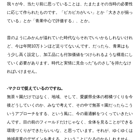
我々が今、当たり前に思っていることは、たまたまその当時の必要性
に応じて作られたものです。「ピカピカがいい」とか「大きさが揃っ
ている」とか「青果中心で評価する」、とか。
昔のようにみかんが溢れていた時代ならそれでいいかもしれないけれ
ど、今は年間10万トンほど足りてないんです。だったら、青果はも
う少し高く設定し、加工品にも付加価値をつけられるような構造にし
ていく必要があります。時代と実情に見合った“ものさし”を持たなけ
ればいけません。
-マクロで捉えているのですね。
無茶々園だけではなく、地域、そして、愛媛県全体の柑橘づくりを今
後どうしていくのか、みなで考えて、その中で無茶々園だったらこう
いうアプローチをする、という風に、今の最適解をつくっていきたい
んです。目の前のフィールドだけじゃなく、全体を見ることができる
環境づくりができたらいいな、と思っています。それが、ゆくゆくは
地域産業のデザインを考える、ということになるのかもしれません。