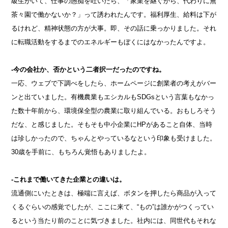
級生がいて、仕事の愚痴を吐いたら、「家業を継ぐから、代わりに無
茶々園で働かないか？」って誘われたんです。福利厚生、給料は下が
るけれど、精神状態の方が大事。即、その話に乗っかりました。それ
に転職活動をするまでのエネルギーもぼくにはなかったんですよ。
-今の会社か、否かという二者択一だったのですね。
一応、ウェブで下調べをしたら、ホームページに創業者の考えがバー
ンと出ていました。有機農業もエシカルもSDGsという言葉もなかっ
た数十年前から、環境保全型の農業に取り組んでいる。おもしろそう
だな、と感じました。そもそも中小企業にHPがあること自体、当時
は珍しかったので、ちゃんとやっているなという印象も受けました。
30歳を手前に、もちろん覚悟もありましたよ。
-これまで働いてきた企業との違いは。
流通側にいたときは、極端に言えば、ボタンを押したら商品が入って
くるぐらいの感覚でしたが、ここに来て、“もの”は誰かがつくってい
るという当たり前のことに気づきました。社内には、同世代もそれな