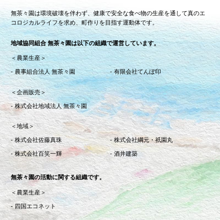
無茶々園は環境破壊を伴わず、健康で安全な食べ物の生産を通して真のエ
コロジカルライフを求め、町作りを目指す運動体です。
地域協同組合 無茶々園は以下の組織で運営しています。
＜農業生産＞
農事組合法人 無茶々園
有限会社てんぽ印
＜企画販売＞
株式会社地域法人 無茶々園
＜地域＞
株式会社佐藤真珠
株式会社綱元・祇園丸
株式会社百笑一輝
酒井建築
無茶々園の活動に関する組織です。
＜農業生産＞
四国エコネット