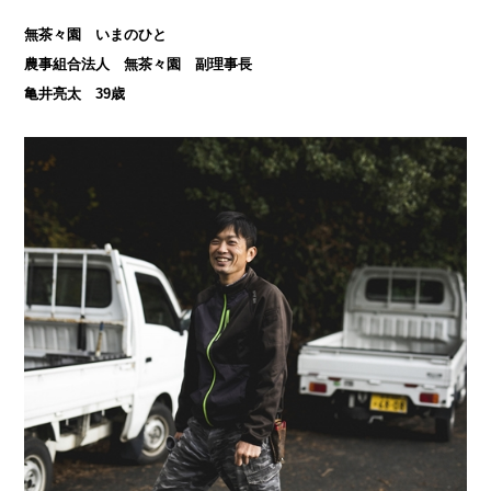
無茶々園 いまのひと
農事組合法人 無茶々園 副理事長
亀井亮太 39歳