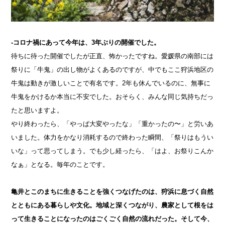
-コロナ禍にあって今年は、3年ぶりの開催でした。
待ちに待った開催でしたが正直、怖かったですね。愛媛県の南部には
祭りに「牛鬼」の出し物がよくあるのですが、中でもここ狩浜地区の
牛鬼は動きが激しいことで有名です。2年も休んでいるのに、無事に
牛鬼をかけるか本当に不安でした。おそらく、みんな同じ気持ちだっ
たと思いますよ。
やり終わったら、「やっぱ大変やったな」「重かったの〜」と労いあ
いました。体力をかなり消耗するので終わった瞬間、「祭りはもうい
いな」って思ってしまう。でも少し経ったら、「はよ、お祭りこんか
なぁ」となる。毎年のことです。
亀井とこのまちに生きることを強くつなげたのは、狩浜に息づく自然
とともにある暮らしや文化。地域と深くつながり、農家として根をは
って生きることになったのはごくごく自然の流れだった。そして今、