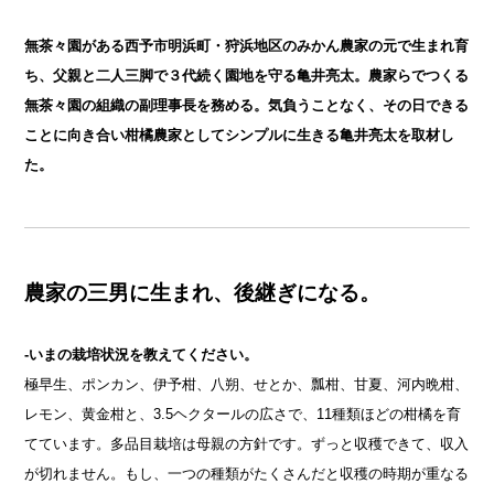
無茶々園がある西予市明浜町・狩浜地区のみかん農家の元で生まれ育
ち、父親と二人三脚で３代続く園地を守る亀井亮太。農家らでつくる
無茶々園の組織の副理事長を務める。気負うことなく、その日できる
ことに向き合い柑橘農家としてシンプルに生きる亀井亮太を取材し
た。
農家の三男に生まれ、後継ぎになる。
-いまの栽培状況を教えてください。
極早生、ポンカン、伊予柑、八朔、せとか、瓢柑、甘夏、河内晩柑、
レモン、黄金柑と、3.5ヘクタールの広さで、11種類ほどの柑橘を育
てています。多品目栽培は母親の方針です。ずっと収穫できて、収入
が切れません。もし、一つの種類がたくさんだと収穫の時期が重なる