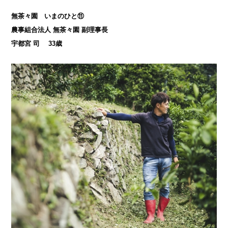
無茶々園 いまのひと⑪
農事組合法人 無茶々園 副理事長
宇都宮 司 33歳