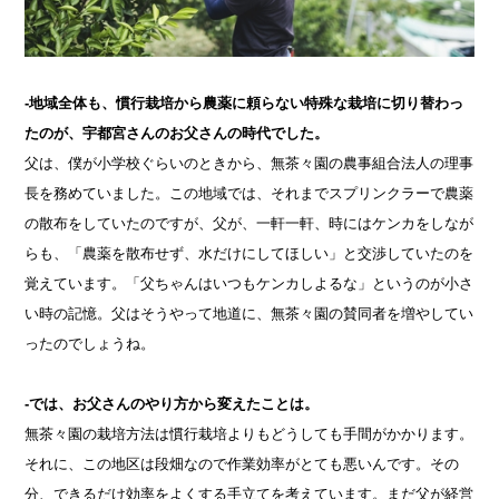
-地域全体も、慣行栽培から農薬に頼らない特殊な栽培に切り替わっ
たのが、宇都宮さんのお父さんの時代でした。
父は、僕が小学校ぐらいのときから、無茶々園の農事組合法人の理事
長を務めていました。この地域では、それまでスプリンクラーで農薬
の散布をしていたのですが、父が、一軒一軒、時にはケンカをしなが
らも、「農薬を散布せず、水だけにしてほしい」と交渉していたのを
覚えています。「父ちゃんはいつもケンカしよるな」というのが小さ
い時の記憶。父はそうやって地道に、無茶々園の賛同者を増やしてい
ったのでしょうね。
-では、お父さんのやり方から変えたことは。
無茶々園の栽培方法は慣行栽培よりもどうしても手間がかかります。
それに、この地区は段畑なので作業効率がとても悪いんです。その
分、できるだけ効率をよくする手立てを考えています。まだ父が経営