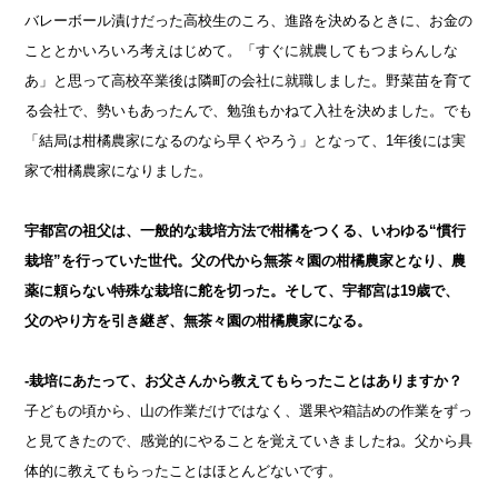
バレーボール漬けだった高校生のころ、進路を決めるときに、お金の
こととかいろいろ考えはじめて。「すぐに就農してもつまらんしな
あ」と思って高校卒業後は隣町の会社に就職しました。野菜苗を育て
る会社で、勢いもあったんで、勉強もかねて入社を決めました。でも
「結局は柑橘農家になるのなら早くやろう」となって、1年後には実
家で柑橘農家になりました。
宇都宮の祖父は、一般的な栽培方法で柑橘をつくる、いわゆる“慣行
栽培”を行っていた世代。父の代から無茶々園の柑橘農家となり、農
薬に頼らない特殊な栽培に舵を切った。そして、宇都宮は19歳で、
父のやり方を引き継ぎ、無茶々園の柑橘農家になる。
-栽培にあたって、お父さんから教えてもらったことはありますか？
子どもの頃から、山の作業だけではなく、選果や箱詰めの作業をずっ
と見てきたので、感覚的にやることを覚えていきましたね。父から具
体的に教えてもらったことはほとんどないです。