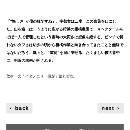
「“悔しさ”が僕の糧ですね」。宇都宮は二度、この言葉を口にし
た。山を這（は）うように広がる狩浜の柑橘農園で、４ヘクタールを
ほぼ一人で管理したという当時の大変さは想像を絶する。ピンチで折
れないタフさは幼少の頃から柑橘作業と向き合ってきたことと無縁で
はないだろう。飄々と、“重荷”を肩に乗せる。たくましい彼の背中
に、明浜の未来が託される。
取材・文 / ハタノエリ 撮影 / 徳丸哲也
‹
back
next
›