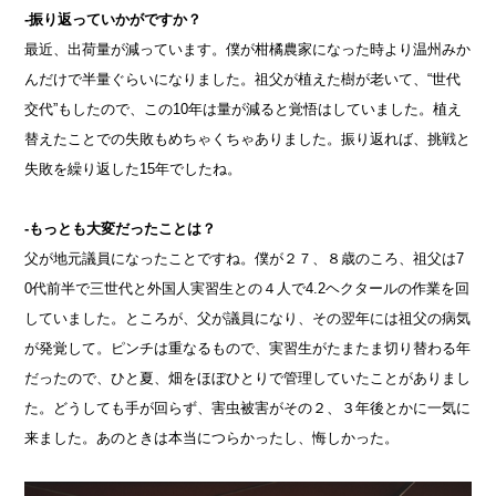
-振り返っていかがですか？
最近、出荷量が減っています。僕が柑橘農家になった時より温州みか
んだけで半量ぐらいになりました。祖父が植えた樹が老いて、“世代
交代”もしたので、この10年は量が減ると覚悟はしていました。植え
替えたことでの失敗もめちゃくちゃありました。振り返れば、挑戦と
失敗を繰り返した15年でしたね。
-もっとも大変だったことは？
父が地元議員になったことですね。僕が２７、８歳のころ、祖父は7
0代前半で三世代と外国人実習生との４人で4.2ヘクタールの作業を回
していました。ところが、父が議員になり、その翌年には祖父の病気
が発覚して。ピンチは重なるもので、実習生がたまたま切り替わる年
だったので、ひと夏、畑をほぼひとりで管理していたことがありまし
た。どうしても手が回らず、害虫被害がその２、３年後とかに一気に
来ました。あのときは本当につらかったし、悔しかった。