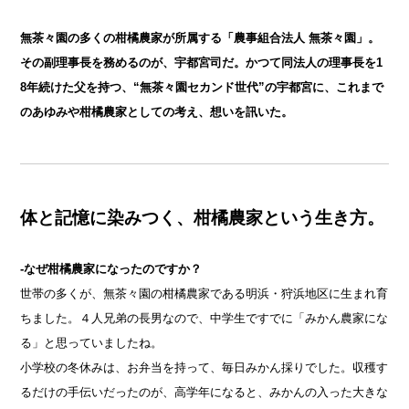
無茶々園の多くの柑橘農家が所属する「農事組合法人 無茶々園」。
その副理事長を務めるのが、宇都宮司だ。かつて同法人の理事長を1
8年続けた父を持つ、“無茶々園セカンド世代”の宇都宮に、これまで
のあゆみや柑橘農家としての考え、想いを訊いた。
体と記憶に染みつく、柑橘農家という生き方。
-なぜ柑橘農家になったのですか？
世帯の多くが、無茶々園の柑橘農家である明浜・狩浜地区に生まれ育
ちました。４人兄弟の長男なので、中学生ですでに「みかん農家にな
る」と思っていましたね。
小学校の冬休みは、お弁当を持って、毎日みかん採りでした。収穫す
るだけの手伝いだったのが、高学年になると、みかんの入った大きな