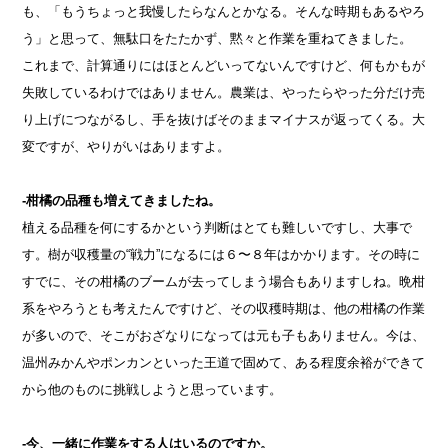
も、「もうちょっと我慢したらなんとかなる。そんな時期もあるやろ
う」と思って、無駄口をたたかず、黙々と作業を重ねてきました。
これまで、計算通りにはほとんどいってないんですけど、何もかもが
失敗しているわけではありません。農業は、やったらやった分だけ売
り上げにつながるし、手を抜けばそのままマイナスが返ってくる。大
変ですが、やりがいはありますよ。
-柑橘の品種も増えてきましたね。
植える品種を何にするかという判断はとても難しいですし、大事で
す。樹が収穫量の“戦力”になるには６〜８年はかかります。その時に
すでに、その柑橘のブームが去ってしまう場合もありますしね。晩柑
系をやろうとも考えたんですけど、その収穫時期は、他の柑橘の作業
が多いので、そこがおざなりになっては元も子もありません。今は、
温州みかんやポンカンといった王道で固めて、ある程度余裕ができて
から他のものに挑戦しようと思っています。
-今、一緒に作業をする人はいるのですか。