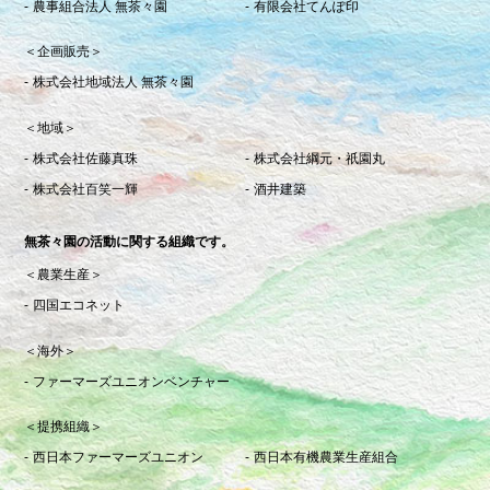
農事組合法人 無茶々園
有限会社てんぽ印
＜企画販売＞
株式会社地域法人 無茶々園
＜地域＞
株式会社佐藤真珠
株式会社綱元・祇園丸
株式会社百笑一輝
酒井建築
無茶々園の活動に関する組織です。
＜農業生産＞
四国エコネット
＜海外＞
ファーマーズユニオンベンチャー
＜提携組織＞
西日本ファーマーズユニオン
西日本有機農業生産組合