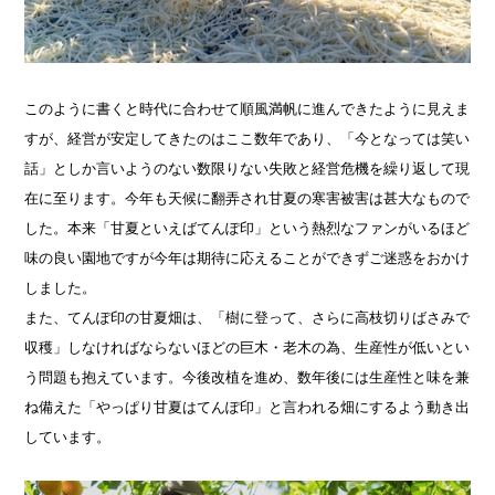
このように書くと時代に合わせて順風満帆に進んできたように見えま
すが、経営が安定してきたのはここ数年であり、「今となっては笑い
話」としか言いようのない数限りない失敗と経営危機を繰り返して現
在に至ります。今年も天候に翻弄され甘夏の寒害被害は甚大なもので
した。本来「甘夏といえばてんぽ印」という熱烈なファンがいるほど
味の良い園地ですが今年は期待に応えることができずご迷惑をおかけ
しました。
また、てんぽ印の甘夏畑は、「樹に登って、さらに高枝切りばさみで
収穫」しなければならないほどの巨木・老木の為、生産性が低いとい
う問題も抱えています。今後改植を進め、数年後には生産性と味を兼
ね備えた「やっぱり甘夏はてんぽ印」と言われる畑にするよう動き出
しています。