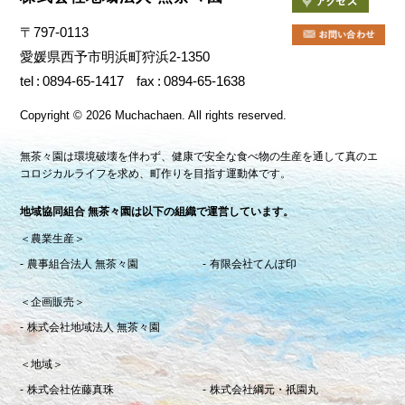
〒797-0113
愛媛県西予市明浜町狩浜2-1350
tel
0894-65-1417
fax
0894-65-1638
Copyright
©
2026 Muchachaen.
All rights reserved.
無茶々園は環境破壊を伴わず、健康で安全な食べ物の生産を通して真のエ
コロジカルライフを求め、町作りを目指す運動体です。
地域協同組合 無茶々園は以下の組織で運営しています。
＜農業生産＞
農事組合法人 無茶々園
有限会社てんぽ印
＜企画販売＞
株式会社地域法人 無茶々園
＜地域＞
株式会社佐藤真珠
株式会社綱元・祇園丸