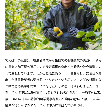
てんぽ印の役割は、後継者育成から集団での有機農業の実践へ、さら
に農業と加工場の運用による安定雇用の創出へと時代や社会情勢によ
って変化しています。しかし根底にある、「田舎暮らし」に価値を見
出した移住希望者の受け皿でありたいという思いと、人間の根源的な
生業である農業を次世代につなげたいとの思いは変わりません。現
在、てんぽ印には海外実習生5名を含む15名が在籍し、平均年齢は31
歳。2020年日本の基幹的農業従事者数の平均年齢は67.7 歳。この年
齢差だけとってみても、てんぽ印の存在は希望の星です。