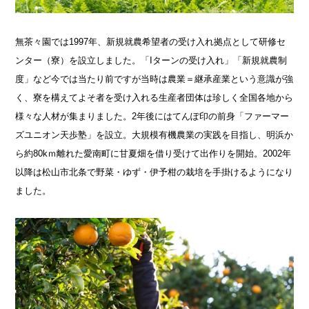
無茶々園では1997年、新規就農希望者の受け入れ拠点として研修セ
ンター（寮）を設立しました。「Iターンの受け入れ」「新規就農制
度」など今では当たり前ですが当時は農業＝継承産業という意識が強
く、寮を構えてよそ者を受け入れる生産者団体は珍しく全国各地から
様々な人材が集まりました。2年後にはてんぽ印の前身「ファーマー
ズユニオン天歩塾」を設立。大規模有機農業の実践を目指し、明浜か
ら約80kｍ離れた愛南町に甘夏畑を借り受けて出作りを開始。2002年
以降は松山市北条で野菜・ゆず・伊予柑の栽培を手掛けるようになり
ました。