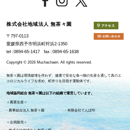
株式会社地域法人 無茶々園
〒797-0113
愛媛県西予市明浜町狩浜2-1350
tel
0894-65-1417
fax
0894-65-1638
Copyright
©
2026 Muchachaen.
All rights reserved.
無茶々園は環境破壊を伴わず、健康で安全な食べ物の生産を通して真のエ
コロジカルライフを求め、町作りを目指す運動体です。
地域協同組合 無茶々園は以下の組織で運営しています。
＜農業生産＞
農事組合法人 無茶々園
有限会社てんぽ印
＜企画販売＞