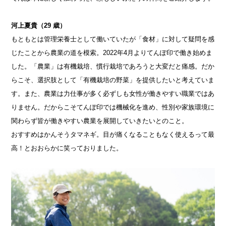
河上夏貴（29 歳）
もともとは管理栄養士として働いていたが「食材」に対して疑問を感
じたことから農業の道を模索。2022年4月よりてんぽ印で働き始めま
した。「農業」は有機栽培、慣行栽培であろうと大変だと痛感。だか
らこそ、選択肢として「有機栽培の野菜」を提供したいと考えていま
す。また、農業は力仕事が多く必ずしも女性が働きやすい職業ではあ
りません。だからこそてんぽ印では機械化を進め、性別や家族環境に
関わらず皆が働きやすい農業を展開していきたいとのこと。
おすすめはかんそうタマネギ。目が痛くなることもなく使えるって最
高！とおおらかに笑っておりました。