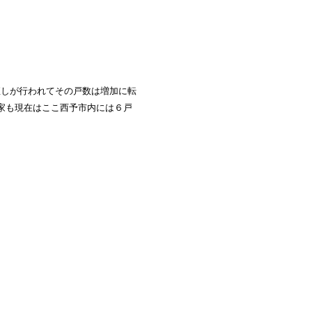
直しが行われてその戸数は増加に転
農家も現在はここ西予市内には６戸