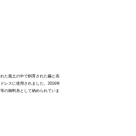
まれた風土の中で飼育された繭と高
レスに使用されました。2016年
宮等の御料糸として納められていま