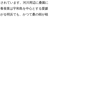
培されています。河川周辺に桑園に
い養蚕業は宇和島を中心とする愛媛
広がる明浜でも、かつて桑の樹が植