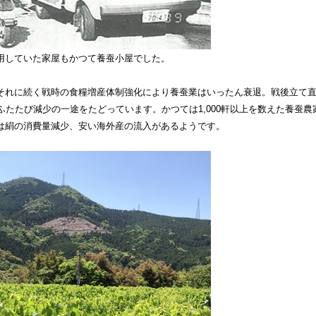
用していた家屋もかつて養蚕小屋でした。
それに続く戦時の食糧増産体制強化により養蚕業はいったん衰退。戦後立て
ふたたび減少の一途をたどっています。かつては1,000軒以上を数えた養蚕
は絹の消費量減少、安い海外産の流入があるようです。