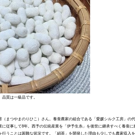
、品質は一級品です。
彦（まつやまのりひこ）さん。養蚕農家の組合である「愛媛シルク工房」の
業に従事して8年。西予の伝統産業を「伊予生糸」を後世に継承すべく養蚕に
を行うことは困難な状況です。「絹茶」を開発した理由も少しでも農家収入