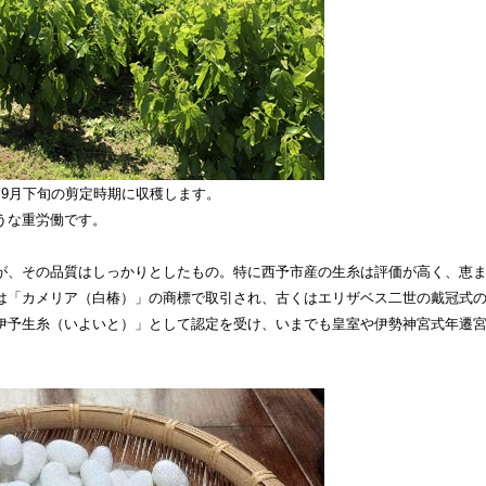
～9月下旬の剪定時期に収穫します。
うな重労働です。
が、その品質はしっかりとしたもの。特に西予市産の生糸は評価が高く、恵
は「カメリア（白椿）」の商標で取引され、古くはエリザベス二世の戴冠式のド
伊予生糸（いよいと）」として認定を受け、いまでも皇室や伊勢神宮式年遷