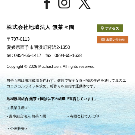
株式会社地域法人 無茶々園
〒797-0113
愛媛県西予市明浜町狩浜2-1350
tel
0894-65-1417
fax
0894-65-1638
Copyright
©
2026 Muchachaen.
All rights reserved.
無茶々園は環境破壊を伴わず、健康で安全な食べ物の生産を通して真のエ
コロジカルライフを求め、町作りを目指す運動体です。
地域協同組合 無茶々園は以下の組織で運営しています。
＜農業生産＞
農事組合法人 無茶々園
有限会社てんぽ印
＜企画販売＞