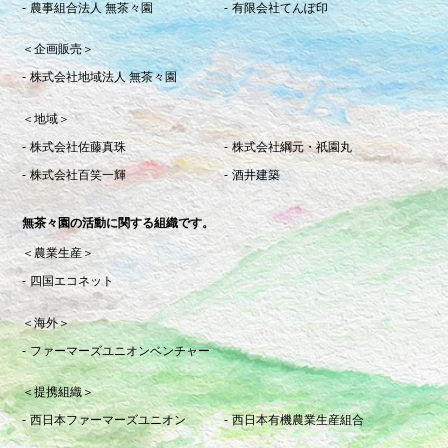
農事組合法人 無茶々園
有限会社てんぽ印
＜企画販売＞
株式会社地域法人 無茶々園
＜地域＞
株式会社佐藤真珠
株式会社綱元・祇園丸
株式会社百笑一輝
酒井建築
無茶々園の活動に関する組織です。
＜農業生産＞
四国エコネット
＜海外＞
ファーマーズユニオンベンチャー
＜提携組織＞
西日本ファーマーズユニオン
西日本有機農業生産組合