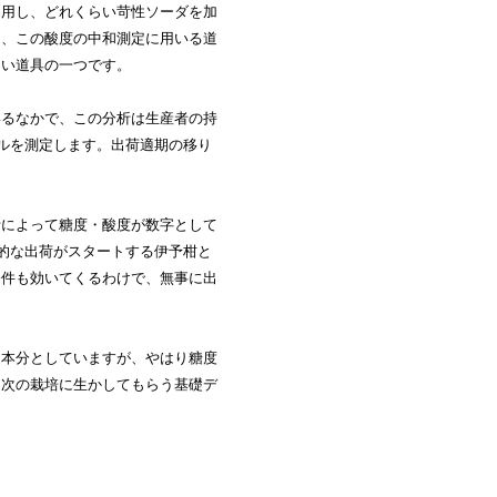
利用し、どれくらい苛性ソーダを加
ら、この酸度の中和測定に用いる道
ない道具の一つです。
いるなかで、この分析は生産者の持
プルを測定します。出荷適期の移り
析によって糖度・酸度が数字として
格的な出荷がスタートする伊予柑と
条件も効いてくるわけで、無事に出
を本分としていますが、やはり糖度
て次の栽培に生かしてもらう基礎デ