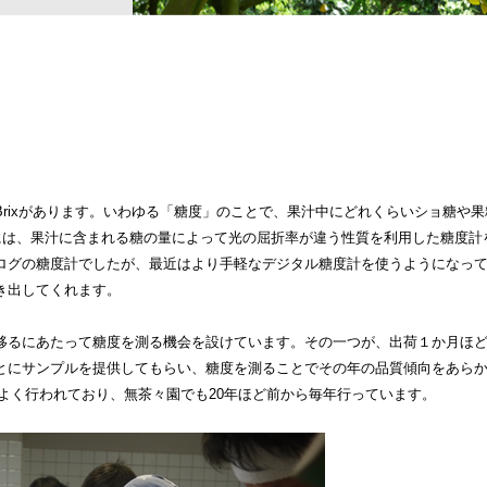
Brixがあります。いわゆる「糖度」のことで、果汁中にどれくらいショ糖や
るには、果汁に含まれる糖の量によって光の屈折率が違う性質を利用した糖度
ログの糖度計でしたが、最近はより手軽なデジタル糖度計を使うようになっ
き出してくれます。
移るにあたって糖度を測る機会を設けています。その一つが、出荷１か月ほ
とにサンプルを提供してもらい、糖度を測ることでその年の品質傾向をあら
よく行われており、無茶々園でも20年ほど前から毎年行っています。