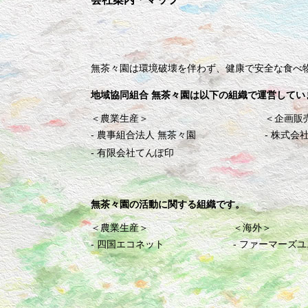
無茶々園は環境破壊を伴わず、健康で安全な食べ
地域協同組合 無茶々園は以下の組織で運営してい
＜農業生産＞
＜企画販
農事組合法人 無茶々園
株式会社
有限会社てんぽ印
無茶々園の活動に関する組織です。
＜農業生産＞
＜海外＞
四国エコネット
ファーマーズユ