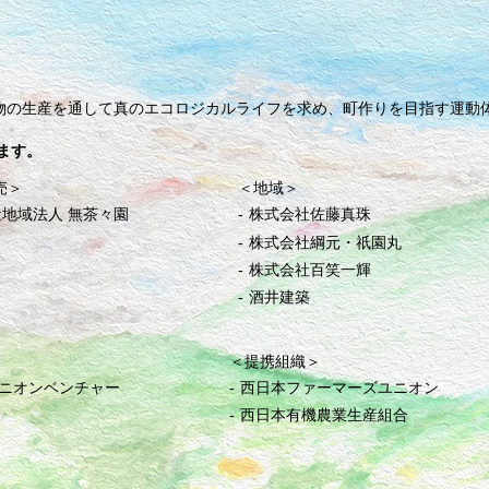
物の生産を通して真のエコロジカルライフを求め、町作りを目指す運動
ます。
売＞
＜地域＞
地域法人 無茶々園
株式会社佐藤真珠
株式会社綱元・祇園丸
株式会社百笑一輝
酒井建築
＜提携組織＞
ニオンベンチャー
西日本ファーマーズユニオン
西日本有機農業生産組合