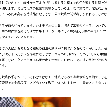
和していきます。酸性からアルカリ性に変わると指示薬の色が変わる性質を
を測ります。まるで化学の授業で実験をしているような作業です。蛇足なが
しているため高額な特注品になります。果樹栽培の関係者しか触れることの
産者が自ら行っています。いま事務局の人数も増えて出荷の担当者もついて
日中の農作業を終えた夕方に集まり、多い時には200を超える数の園地サン
を変えて行っていきます。
けての天候から何となく糖度や酸度の動きが予想できるものですが、この分
に沙汰が下ったような感覚になります。直近の12月に行ったのは1月から本
は悪くない、良いと言える結果が出て一安心。しかし、その後の天候や貯蔵
です。
た栽培体系を作っているわけではなく、地域ぐるみで有機栽培を目指すこと
荷管理では参考程度にとどめている数字ではありますが、生産者とも共有し
す。