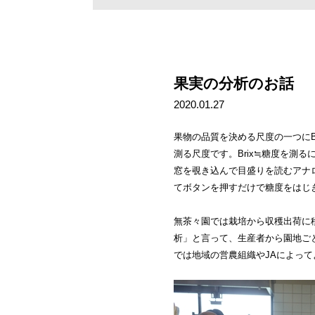
果実の分析のお話
2020.01.27
果物の品質を決める尺度の一つに
測る尺度です。Brix≒糖度を測
窓を覗き込んで目盛りを読むアナ
てボタンを押すだけで糖度をはじ
無茶々園では栽培から収穫出荷に
析」と言って、生産者から園地ご
では地域の営農組織やJAによって