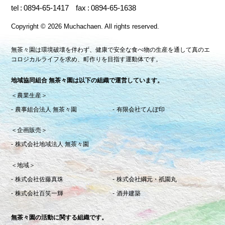
tel
0894-65-1417
fax
0894-65-1638
Copyright
©
2026 Muchachaen.
All rights reserved.
無茶々園は環境破壊を伴わず、健康で安全な食べ物の生産を通して真のエ
コロジカルライフを求め、町作りを目指す運動体です。
地域協同組合 無茶々園は以下の組織で運営しています。
＜農業生産＞
農事組合法人 無茶々園
有限会社てんぽ印
＜企画販売＞
株式会社地域法人 無茶々園
＜地域＞
株式会社佐藤真珠
株式会社綱元・祇園丸
株式会社百笑一輝
酒井建築
無茶々園の活動に関する組織です。