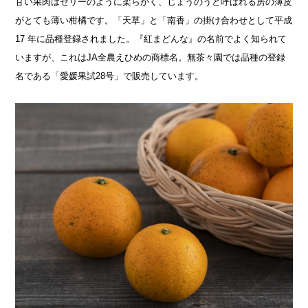
甘い果肉はゼリーのように柔らかく、じょうのうと呼ばれる房の薄皮
がとても薄い柑橘です。「天草」と「南香」の掛け合わせとして平成
17 年に品種登録されました。『紅まどんな』の名前でよく知られて
いますが、これはJA全農えひめの商標名。無茶々園では品種の登録
名である「愛媛果試28号」で販売しています。