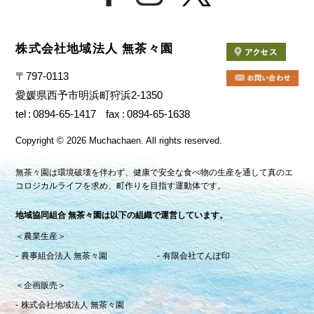
株式会社地域法人 無茶々園
〒797-0113
愛媛県西予市明浜町狩浜2-1350
tel
0894-65-1417
fax
0894-65-1638
Copyright
©
2026 Muchachaen.
All rights reserved.
無茶々園は環境破壊を伴わず、健康で安全な食べ物の生産を通して真のエ
コロジカルライフを求め、町作りを目指す運動体です。
地域協同組合 無茶々園は以下の組織で運営しています。
＜農業生産＞
農事組合法人 無茶々園
有限会社てんぽ印
＜企画販売＞
株式会社地域法人 無茶々園