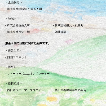
＜企画販売＞
株式会社地域法人 無茶々園
＜地域＞
株式会社佐藤真珠
株式会社綱元・祇園丸
株式会社百笑一輝
酒井建築
無茶々園の活動に関する組織です。
＜農業生産＞
四国エコネット
＜海外＞
ファーマーズユニオンベンチャー
＜提携組織＞
西日本ファーマーズユニオン
西日本有機農業生産組合