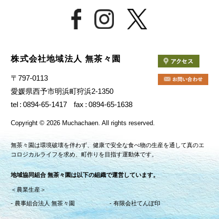
株式会社地域法人 無茶々園
〒797-0113
愛媛県西予市明浜町狩浜2-1350
tel
0894-65-1417
fax
0894-65-1638
Copyright
©
2026 Muchachaen.
All rights reserved.
無茶々園は環境破壊を伴わず、健康で安全な食べ物の生産を通して真のエ
コロジカルライフを求め、町作りを目指す運動体です。
地域協同組合 無茶々園は以下の組織で運営しています。
＜農業生産＞
農事組合法人 無茶々園
有限会社てんぽ印