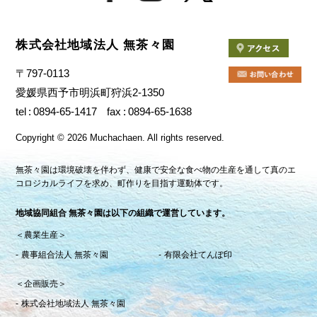
株式会社地域法人 無茶々園
〒797-0113
愛媛県西予市明浜町狩浜2-1350
tel
0894-65-1417
fax
0894-65-1638
Copyright
©
2026 Muchachaen.
All rights reserved.
無茶々園は環境破壊を伴わず、健康で安全な食べ物の生産を通して真のエ
コロジカルライフを求め、町作りを目指す運動体です。
地域協同組合 無茶々園は以下の組織で運営しています。
＜農業生産＞
農事組合法人 無茶々園
有限会社てんぽ印
＜企画販売＞
株式会社地域法人 無茶々園