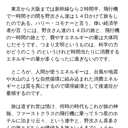
東京から大阪までは新幹線なら２時間半、飛行機
で一時間その間を野次さん達は１４日かけて旅をし
たのである。ハリー・コモナーと言う、偉い経済学
者が言 うには、野次さん達の１４日の旅と、飛行機
の一時間の旅とで、費やすエネルギーの量は大体同
じだそうです。つまり文明というものは、科学の力
がどうのこう のというけれど時間当たりに消費する
エネルギーの量が多くなったに過ぎないのです。
ところが、人間が使うエネルギーは、台風や地震
や火山のような自然循環に組み込まれた消費エネル
ギーとは質を異にするので環境破壊として後遺症が
蓄積するのです。
旅は道ずれ世は情け、何時の時代もこれが旅の神
髄、ファーストクラスの飛行機に乗って５つ星のホ
テルに泊まり云々、という連中と、野次さん喜多さ
んの旅とどちらが価値ある旅といえるでしょうか。