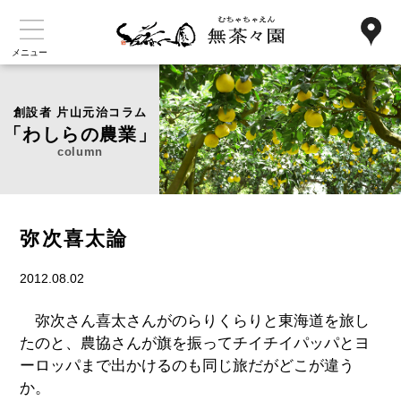
メニュー
創設者 片山元治コラム
「わしらの農業」
column
弥次喜太論
2012.08.02
弥次さん喜太さんがのらりくらりと東海道を旅し
たのと、農協さんが旗を振ってチイチイパッパとヨ
ーロッパまで出かけるのも同じ旅だがどこが違う
か。