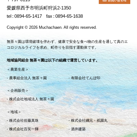
愛媛県西予市明浜町狩浜2-1350
tel
0894-65-1417
fax
0894-65-1638
Copyright
©
2026 Muchachaen.
All rights reserved.
無茶々園は環境破壊を伴わず、健康で安全な食べ物の生産を通して真のエ
コロジカルライフを求め、町作りを目指す運動体です。
地域協同組合 無茶々園は以下の組織で運営しています。
＜農業生産＞
農事組合法人 無茶々園
有限会社てんぽ印
＜企画販売＞
株式会社地域法人 無茶々園
＜地域＞
株式会社佐藤真珠
株式会社綱元・祇園丸
株式会社百笑一輝
酒井建築