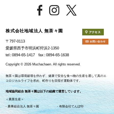
株式会社地域法人 無茶々園
〒797-0113
愛媛県西予市明浜町狩浜2-1350
tel
0894-65-1417
fax
0894-65-1638
Copyright
©
2026 Muchachaen.
All rights reserved.
無茶々園は環境破壊を伴わず、健康で安全な食べ物の生産を通して真のエ
コロジカルライフを求め、町作りを目指す運動体です。
地域協同組合 無茶々園は以下の組織で運営しています。
＜農業生産＞
農事組合法人 無茶々園
有限会社てんぽ印