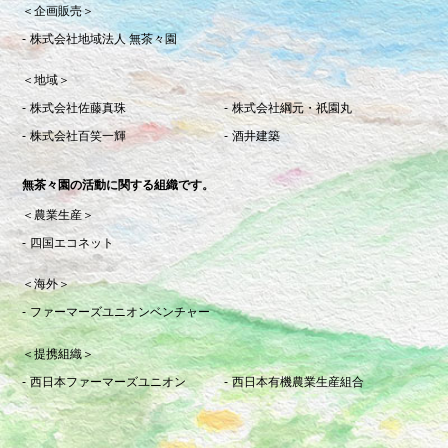
＜企画販売＞
株式会社地域法人 無茶々園
＜地域＞
株式会社佐藤真珠
株式会社綱元・祇園丸
株式会社百笑一輝
酒井建築
無茶々園の活動に関する組織です。
＜農業生産＞
四国エコネット
＜海外＞
ファーマーズユニオンベンチャー
＜提携組織＞
西日本ファーマーズユニオン
西日本有機農業生産組合