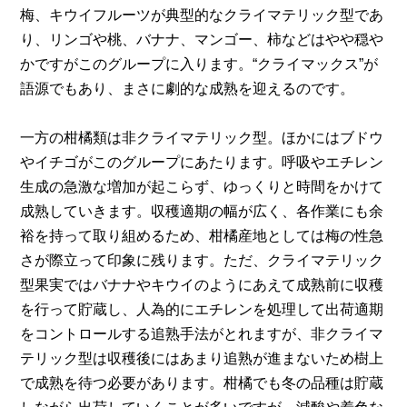
梅、キウイフルーツが典型的なクライマテリック型であ
り、リンゴや桃、バナナ、マンゴー、柿などはやや穏や
かですがこのグループに入ります。“クライマックス”が
語源でもあり、まさに劇的な成熟を迎えるのです。
一方の柑橘類は非クライマテリック型。ほかにはブドウ
やイチゴがこのグループにあたります。呼吸やエチレン
生成の急激な増加が起こらず、ゆっくりと時間をかけて
成熟していきます。収穫適期の幅が広く、各作業にも余
裕を持って取り組めるため、柑橘産地としては梅の性急
さが際立って印象に残ります。ただ、クライマテリック
型果実ではバナナやキウイのようにあえて成熟前に収穫
を行って貯蔵し、人為的にエチレンを処理して出荷適期
をコントロールする追熟手法がとれますが、非クライマ
テリック型は収穫後にはあまり追熟が進まないため樹上
で成熟を待つ必要があります。柑橘でも冬の品種は貯蔵