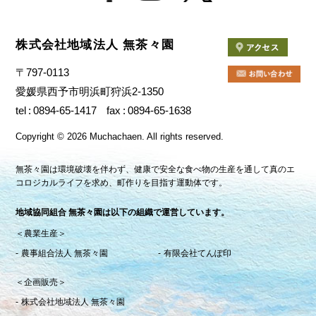
株式会社地域法人 無茶々園
〒797-0113
愛媛県西予市明浜町狩浜2-1350
tel
0894-65-1417
fax
0894-65-1638
Copyright
©
2026 Muchachaen.
All rights reserved.
無茶々園は環境破壊を伴わず、健康で安全な食べ物の生産を通して真のエ
コロジカルライフを求め、町作りを目指す運動体です。
地域協同組合 無茶々園は以下の組織で運営しています。
＜農業生産＞
農事組合法人 無茶々園
有限会社てんぽ印
＜企画販売＞
株式会社地域法人 無茶々園