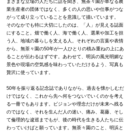
まざまな立場の人たちに話を聞き、無茶々園が単なる農
業生産者の団体ではなく、多くの人の思いや仕事がつな
がって成り立っていることを意識して描いています。
そのなかでも特に大切にしたのは、「人」が見える誌面
にすること。畑で働く人、海で働く人、選果や加工を担
う人、地域の暮らしを支える人。それぞれの言葉や表情
から、無茶々園の50年が一人ひとりの積み重ねの上にあ
ることが伝わるはずです。あわせて、明浜の風光明媚な
景色や現場の空気感を味わっていただけるよう、写真も
贅沢に使っています。
50年を振り返る記念誌でありながら、過去を懐かしむだ
けではなく、これから先へ何をつないでいくのかを考え
る一冊でもあります。ビジョンや理念だけが未来へ残る
のではなく、それを生んだ人の迷い、痛み、葛藤、そし
て倫理的な逡巡までもが、後の時代を生きる人たちに伝
わっていけばと願っています。無茶々園のこと、明浜と