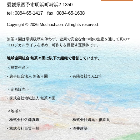
愛媛県西予市明浜町狩浜2-1350
tel
0894-65-1417
fax
0894-65-1638
Copyright
©
2026 Muchachaen.
All rights reserved.
無茶々園は環境破壊を伴わず、健康で安全な食べ物の生産を通して真のエ
コロジカルライフを求め、町作りを目指す運動体です。
地域協同組合 無茶々園は以下の組織で運営しています。
＜農業生産＞
農事組合法人 無茶々園
有限会社てんぽ印
＜企画販売＞
株式会社地域法人 無茶々園
＜地域＞
株式会社佐藤真珠
株式会社綱元・祇園丸
株式会社百笑一輝
酒井建築