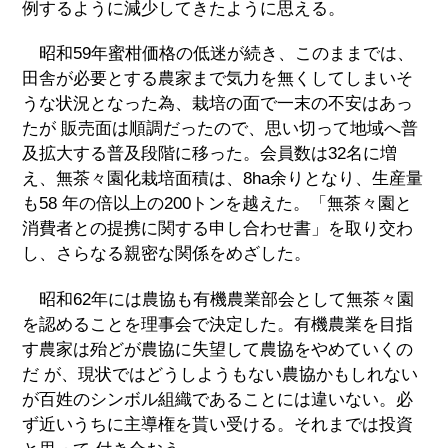
例するように減少してきたように思える。
昭和59年蜜柑価格の低迷が続き、このままでは、
田舎が必要とする農家まで気力を無くしてしまいそ
うな状況となった為、栽培の面で一末の不安はあっ
たが 販売面は順調だったので、思い切って地域へ普
及拡大する普及段階に移った。会員数は32名に増
え、無茶々園化栽培面積は、8ha余りとなり、生産量
も58 年の倍以上の200トンを越えた。「無茶々園と
消費者との提携に関する申し合わせ書」を取り交わ
し、さらなる親密な関係をめざした。
昭和62年には農協も有機農業部会として無茶々園
を認めることを理事会で決定した。有機農業を目指
す農家は殆どが農協に失望して農協をやめていくの
だ が、現状ではどうしようもない農協かもしれない
が百姓のシンボル組織であることには違いない。必
ず近いうちに主導権を貰い受ける。それまでは投資