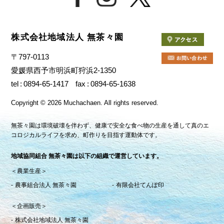
株式会社地域法人 無茶々園
〒797-0113
愛媛県西予市明浜町狩浜2-1350
tel
0894-65-1417
fax
0894-65-1638
Copyright
©
2026 Muchachaen.
All rights reserved.
無茶々園は環境破壊を伴わず、健康で安全な食べ物の生産を通して真のエ
コロジカルライフを求め、町作りを目指す運動体です。
地域協同組合 無茶々園は以下の組織で運営しています。
＜農業生産＞
農事組合法人 無茶々園
有限会社てんぽ印
＜企画販売＞
株式会社地域法人 無茶々園