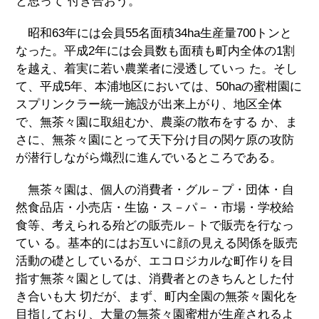
と思って 付き合おう。
昭和63年には会員55名面積34ha生産量700トンと
なった。平成2年には会員数も面積も町内全体の1割
を越え、着実に若い農業者に浸透していっ た。そし
て、平成5年、本浦地区においては、50haの蜜柑園に
スプリンクラー統一施設が出来上がり、地区全体
で、無茶々園に取組むか、農薬の散布をする か、ま
さに、無茶々園にとって天下分け目の関ケ原の攻防
が潜行しながら熾烈に進んでいるところである。
無茶々園は、個人の消費者・グル－プ・団体・自
然食品店・小売店・生協・ス－パ－・市場・学校給
食等、考えられる殆どの販売ル－トで販売を行なっ
てい る。基本的にはお互いに顔の見える関係を販売
活動の礎としているが、エコロジカルな町作りを目
指す無茶々園としては、消費者とのきちんとした付
き合いも大 切だが、まず、町内全園の無茶々園化を
目指しており、大量の無茶々園蜜柑が生産されるよ