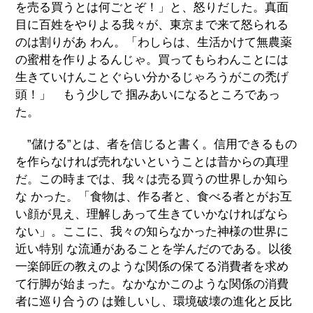
を売る買うとは何ごとぞ！」と、怒りだした。真面
目に百姓をやりよる我々が、東京まで来て怒られる
のは割りがあ わん。「わしらは、生活かけて無農薬
の蜜柑を作りよるんじゃ。買ってもらわんことには
生きていけんことぐらい分かるじゃろうがこの禿げ
頭！」 もう少しで 掴みあいになるところであっ
た。
”儲ける”とは、者を信じると書く。信用できるもの
を作らなければ売れないということは昔からの真理
だ。この時までは、我々は売る買うの世界しか知ら
な かった。「食物は、作る者と、食べる者とがお互
い顔が見え、理解しあって生きていかなければなら
ない」。ここに、我々の知らなかった神様の世界に
近い特別 な流通があることを学んだのである。以後
一楽師匠の教えのような関係の保てる消費者を求め
て行脚が始まった。なかなかこのような関係の消費
者に巡り合うの は難しいし、環境破壊の進化と反比