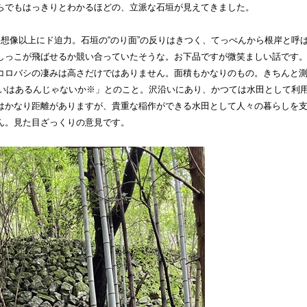
らでもはっきりとわかるほどの、立派な石垣が見えてきました。
、想像以上にド迫力。石垣の“のり面”の反りはきつく、てっぺんから根岸と呼
しっこが飛ばせるか競い合っていたそうな。お下品ですが微笑ましい話です
コロバシの凄みは高さだけではありません。面積もかなりのもの。きちんと
くらいはあるんじゃないか※」とのこと。沢沿いにあり、かつては水田として利
はかなり距離がありますが、貴重な稲作ができる水田として人々の暮らしを
ん。見た目ざっくりの意見です。