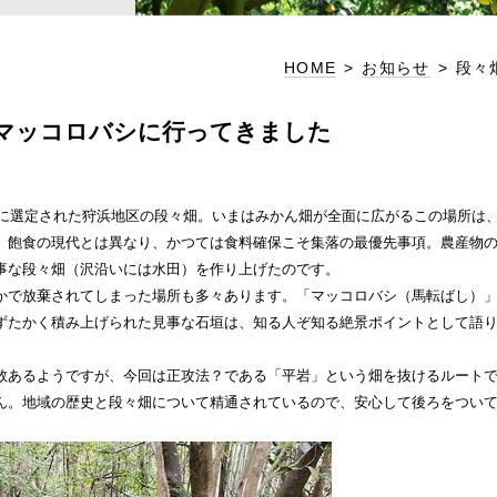
HOME
>
お知らせ
>
段々
マッコロバシに行ってきました
観に選定された狩浜地区の段々畑。いまはみかん畑が全面に広がるこの場所は、
。飽食の現代とは異なり、かつては食料確保こそ集落の最優先事項。農産物
事な段々畑（沢沿いには水田）を作り上げたのです。
かで放棄されてしまった場所も多々あります。「マッコロバシ（馬転ばし）
ずたかく積み上げられた見事な石垣は、知る人ぞ知る絶景ポイントとして語
数あるようですが、今回は正攻法？である「平岩」という畑を抜けるルート
ん。地域の歴史と段々畑について精通されているので、安心して後ろをつい