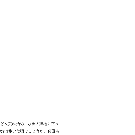
んどん荒れ始め、水田の跡地に茫々
0分は歩いた頃でしょうか、何度も