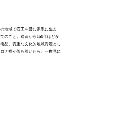
この地域で石工を営む家系に生ま
てのこと。建造から150年ほどが
芸術品。貴重な文化的地域資源とし
コロナ禍が落ち着いたら、一度見に