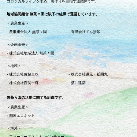
コロジカルライフを求め、町作りを目指す運動体です。
地域協同組合 無茶々園は以下の組織で運営しています。
＜農業生産＞
農事組合法人 無茶々園
有限会社てんぽ印
＜企画販売＞
株式会社地域法人 無茶々園
＜地域＞
株式会社佐藤真珠
株式会社綱元・祇園丸
株式会社百笑一輝
酒井建築
無茶々園の活動に関する組織です。
＜農業生産＞
四国エコネット
＜海外＞
ファーマーズユニオンベンチャー