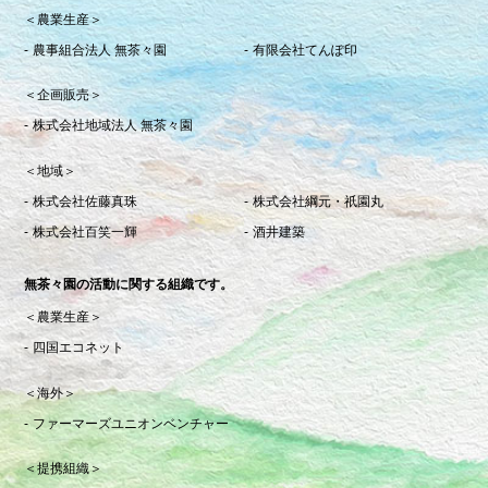
＜農業生産＞
農事組合法人 無茶々園
有限会社てんぽ印
＜企画販売＞
株式会社地域法人 無茶々園
＜地域＞
株式会社佐藤真珠
株式会社綱元・祇園丸
株式会社百笑一輝
酒井建築
無茶々園の活動に関する組織です。
＜農業生産＞
四国エコネット
＜海外＞
ファーマーズユニオンベンチャー
＜提携組織＞