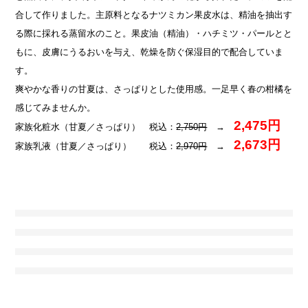
合して作りました。主原料となるナツミカン果皮水は、精油を抽出す
る際に採れる蒸留水のこと。果皮油（精油）・ハチミツ・パールとと
もに、皮膚にうるおいを与え、乾燥を防ぐ保湿目的で配合していま
す。
爽やかな香りの甘夏は、さっぱりとした使用感。一足早く春の柑橘を
感じてみませんか。
2,475円
家族化粧水（甘夏／さっぱり） 税込：
2,750円
→
2,673円
家族乳液（甘夏／さっぱり） 税込：
2,970円
→