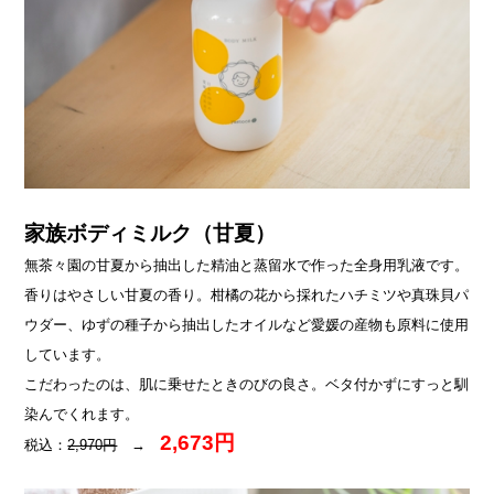
家族ボディミルク（甘夏）
無茶々園の甘夏から抽出した精油と蒸留水で作った全身用乳液です。
香りはやさしい甘夏の香り。柑橘の花から採れたハチミツや真珠貝パ
ウダー、ゆずの種子から抽出したオイルなど愛媛の産物も原料に使用
しています。
こだわったのは、肌に乗せたときのびの良さ。ベタ付かずにすっと馴
染んでくれます。
2,673円
税込：
2,970円
→