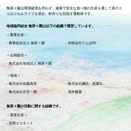
無茶々園は環境破壊を伴わず、健康で安全な食べ物の生産を通して真のエ
コロジカルライフを求め、町作りを目指す運動体です。
地域協同組合 無茶々園は以下の組織で運営しています。
＜農業生産＞
農事組合法人 無茶々園
有限会社てんぽ印
＜企画販売＞
株式会社地域法人 無茶々園
＜地域＞
株式会社佐藤真珠
株式会社綱元・祇園丸
株式会社百笑一輝
酒井建築
無茶々園の活動に関する組織です。
＜農業生産＞
四国エコネット