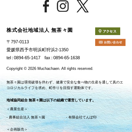
株式会社地域法人 無茶々園
〒797-0113
愛媛県西予市明浜町狩浜2-1350
tel
0894-65-1417
fax
0894-65-1638
Copyright
©
2026 Muchachaen.
All rights reserved.
無茶々園は環境破壊を伴わず、健康で安全な食べ物の生産を通して真のエ
コロジカルライフを求め、町作りを目指す運動体です。
地域協同組合 無茶々園は以下の組織で運営しています。
＜農業生産＞
農事組合法人 無茶々園
有限会社てんぽ印
＜企画販売＞