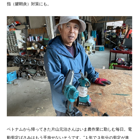
指（腱鞘炎）対策にも。
ベトナムから帰ってきた片山元治さんはいま農作業に勤しむ毎日。電
動剪定ばさみはもう手放せないそうです。“１年で３年分の剪定が進