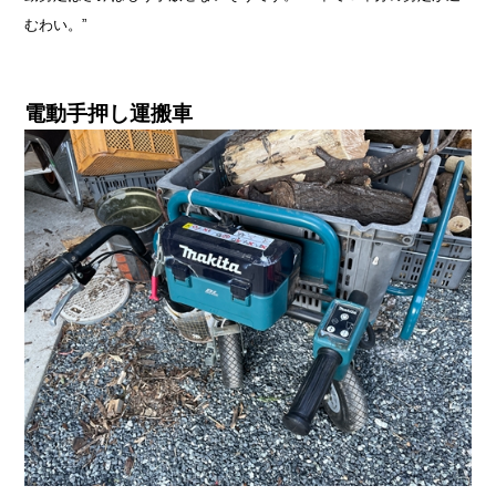
むわい。”
電動手押し運搬車