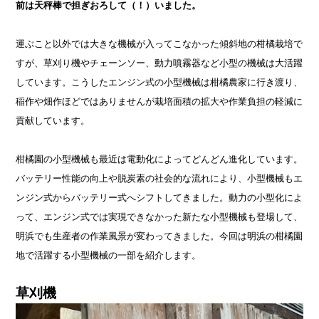
前は天秤棒で担ぎおろして（！）いました。
運ぶこと以外では大きな機械が入ってこなかった傾斜地の柑橘栽培で
すが、草刈り機やチェーンソー、動力噴霧器など小型の機械は大活躍
しています。こうしたエンジン式の小型機械は柑橘農家に行き渡り、
稲作や畑作ほどではありませんが栽培面積の拡大や作業負担の軽減に
貢献しています。
柑橘園の小型機械も最近は電動化によってどんどん進化しています。
バッテリー性能の向上や脱炭素の社会的な流れにより、小型機械もエ
ンジン式からバッテリー式へシフトしてきました。動力の小型化によ
って、エンジン式では実現できなかった新たな小型機械も登場して、
明浜でも生産者の作業風景が変わってきました。今回は明浜の柑橘園
地で活躍する小型機械の一部を紹介します。
草刈機