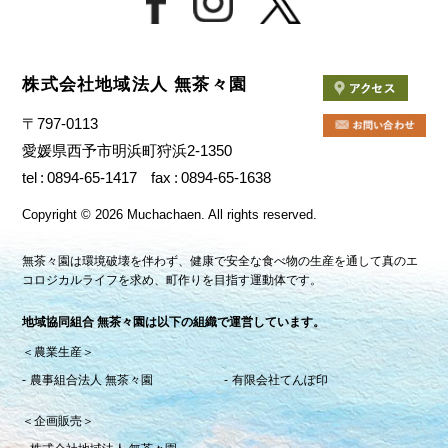
株式会社地域法人 無茶々園
〒797-0113
愛媛県西予市明浜町狩浜2-1350
tel
0894-65-1417
fax
0894-65-1638
Copyright
©
2026 Muchachaen.
All rights reserved.
無茶々園は環境破壊を伴わず、健康で安全な食べ物の生産を通して真のエ
コロジカルライフを求め、町作りを目指す運動体です。
地域協同組合 無茶々園は以下の組織で運営しています。
＜農業生産＞
農事組合法人 無茶々園
有限会社てんぽ印
＜企画販売＞