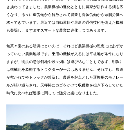
き換わってきました。農業機械の進化とともに農家が耕作する畑も広
くなり、徐々に重労働から解放されて農業も肉体労働から頭脳労働へ
移ってきています。最近では自動運転や最新の通信技術を備えた機械
も登場し、ますますスマートな農業に進化しつつあります。
無茶々園のある明浜はといえば、それほど農業機械の恩恵にはあずか
っていない農業地域です。乗用の機械が入るには平坦地が条件になり
ますが、明浜の急傾斜地や段々畑には運び込むこともできず、明浜に
は機械化を象徴するトラクターが一台もありません。それでも、農道
が敷かれて軽トラックが普及し、農道を起点とした運搬用のモノレー
ルが張り巡らされ、天秤棒にカゴをかけて収穫物を担ぎ下ろしていた
時代に比べれば運搬に関しては随分と楽になりました。