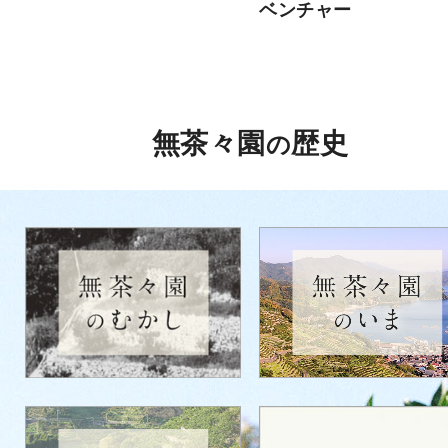
ベンチャー
無茶々園
歴史
の