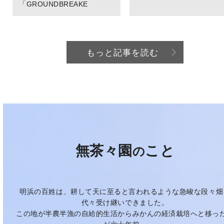
「GROUNDBREAKE
もっと記事を読む
無茶々園
こと
の
明浜の百姓は、耕して天に至ると言われるような急峻な段々畑
代々受け継いできました。
この地が半農半漁の自給的生活からみかんの経済栽培へと移っ