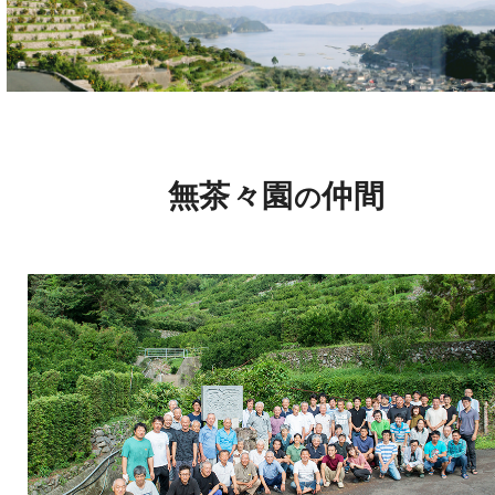
無茶々園
仲間
の