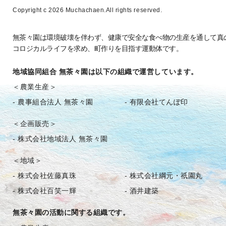
Copyright c
2026 Muchachaen.
All rights reserved.
無茶々園は環境破壊を伴わず、健康で安全な食べ物の生産を通して真
コロジカルライフを求め、町作りを目指す運動体です。
地域協同組合 無茶々園は以下の組織で運営しています。
＜農業生産＞
- 農事組合法人 無茶々園
- 有限会社てんぽ印
＜企画販売＞
- 株式会社地域法人 無茶々園
＜地域＞
-
株式会社佐藤真珠
-
株式会社綱元・祇園丸
-
株式会社百笑一輝
- 酒井建築
無茶々園の活動に関する組織です。