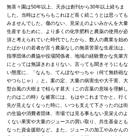
無茶々園は50年以上、天歩は創刊から30年以上経ちま
した。当時はどちらもこれほど長く続こうとは思っても
みませんでした。傷のない、見栄えのよいみかんを大量
生産するために、より多くの化学肥料と農薬の使用が必
須と考えられていた時代でしたから。数人の農業を始め
たばかりの若者が言う農薬なしの無茶苦茶な生産法は、
指導団体の農協や役場関係者、地域の経験豊かな先輩方
にとっては無謀きわまりない。言っても聞きそうにもな
い態度に、「なんち、てんぽなやっちゃ（何て無鉄砲な
やつらじゃ）」と。案の定、大量の病害虫や大干害、大
型台風の大樹まで枯らす甚大（この言葉の意味を理解し
たのはこの時）な被害には、もはやこれまでかと。行く
先が見えなくなった時に、いつも支えて下さったのは街
の生協や消費者団体、市場では見る事もない見栄えのよ
くない果実や大量のジュースの買い取り、共生基金とも
なった資金援助など。また、ジュースの加工やみかんの