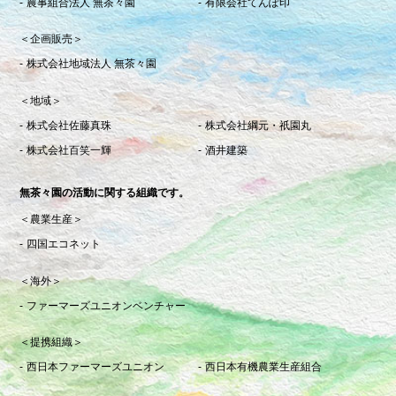
農事組合法人 無茶々園
有限会社てんぽ印
＜企画販売＞
株式会社地域法人 無茶々園
＜地域＞
株式会社佐藤真珠
株式会社綱元・祇園丸
株式会社百笑一輝
酒井建築
無茶々園の活動に関する組織です。
＜農業生産＞
四国エコネット
＜海外＞
ファーマーズユニオンベンチャー
＜提携組織＞
西日本ファーマーズユニオン
西日本有機農業生産組合