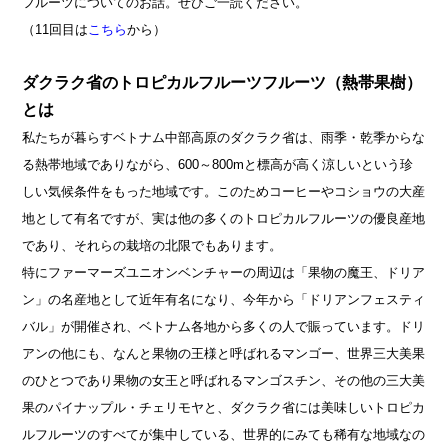
フルーツについてのお話。ぜひご一読ください。
（11回目は
こちら
から）
ダクラク省のトロピカルフルーツフルーツ（熱帯果樹）
とは
私たちが暮らすベトナム中部高原のダクラク省は、雨季・乾季からな
る熱帯地域でありながら、600～800mと標高が高く涼しいという珍
しい気候条件をもった地域です。このためコーヒーやコショウの大産
地として有名ですが、実は他の多くのトロピカルフルーツの優良産地
であり、それらの栽培の北限でもあります。
特にファーマーズユニオンベンチャーの周辺は「果物の魔王、ドリア
ン」の名産地として近年有名になり、今年から「ドリアンフェスティ
バル」が開催され、ベトナム各地から多くの人で賑っています。
ドリ
アンの他にも、なんと果物の王様と呼ばれるマンゴー、世界三大美果
のひとつであり果物の女王と呼ばれるマンゴスチン、その他の三大美
果のパイナップル・チェリモヤと、ダクラク省には美味しいトロピカ
ルフルーツのすべてが集中している、世界的にみても稀有な地域なの