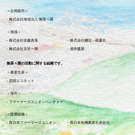
＜企画販売＞
株式会社地域法人 無茶々園
＜地域＞
株式会社佐藤真珠
株式会社綱元・祇園丸
株式会社百笑一輝
酒井建築
無茶々園の活動に関する組織です。
＜農業生産＞
四国エコネット
＜海外＞
ファーマーズユニオンベンチャー
＜提携組織＞
西日本ファーマーズユニオン
西日本有機農業生産組合