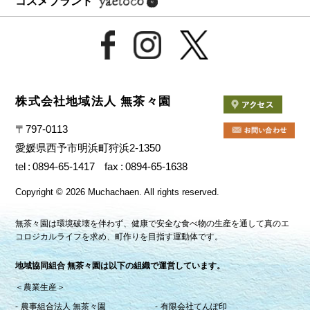
コスメブランド
株式会社地域法人 無茶々園
〒797-0113
愛媛県西予市明浜町狩浜2-1350
tel
0894-65-1417
fax
0894-65-1638
Copyright
©
2026 Muchachaen.
All rights reserved.
無茶々園は環境破壊を伴わず、健康で安全な食べ物の生産を通して真のエ
コロジカルライフを求め、町作りを目指す運動体です。
地域協同組合 無茶々園は以下の組織で運営しています。
＜農業生産＞
農事組合法人 無茶々園
有限会社てんぽ印