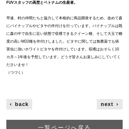
FUVスタッフの高埜とベトナムの生産者。
早速、村の仲間たちと協力して本格的に商品開発するため、改めて森
にパイナップルやピタヤの作付けを行っています。パイナップルは既
に森の中で自生に近い状態で収穫できるクイーン種、そして大玉で糖
度の高いMD2種を作付けしました。ピタヤに関しては無農薬でも病
害虫に強いホワイトピタヤを作付けしています。収穫はおそらく10
カ月～1年後を予想しています。どうぞ皆さんお楽しみにしていてく
ださいませ！
（つづく）
‹
back
next
›
一覧ページへ戻る