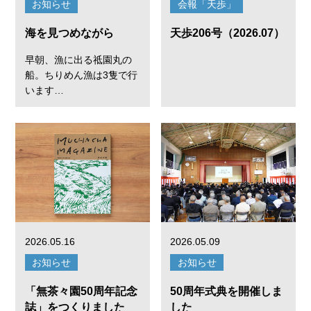
お知らせ
会報「天歩」
海を見つめながら
天歩206号（2026.07）
早朝、漁に出る祗園丸の
船。ちりめん漁は3隻で行
います…
2026.05.16
2026.05.09
お知らせ
お知らせ
「無茶々園50周年記念
50周年式典を開催しま
誌」をつくりました
した