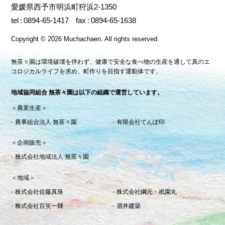
愛媛県西予市明浜町狩浜2-1350
tel
0894-65-1417
fax
0894-65-1638
Copyright
©
2026 Muchachaen.
All rights reserved.
無茶々園は環境破壊を伴わず、健康で安全な食べ物の生産を通して真のエ
コロジカルライフを求め、町作りを目指す運動体です。
地域協同組合 無茶々園は以下の組織で運営しています。
＜農業生産＞
農事組合法人 無茶々園
有限会社てんぽ印
＜企画販売＞
株式会社地域法人 無茶々園
＜地域＞
株式会社佐藤真珠
株式会社綱元・祇園丸
株式会社百笑一輝
酒井建築