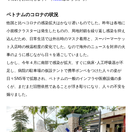
ベトナムのコロナの状況
他国と比べコロナの感染拡大はかなり遅いものでした。昨年は各地に
小規模クラスターは発生したものの、局地封鎖を繰り返し感染を抑え
込んだため、日常生活では外出時のマスク着用と、スーパーマーケッ
ト入店時の検温程度の変化でした。なので海外のニュースを対岸の火
事のように感じながら日々を過ごしていました。
しかし、今年４月に南部で感染が拡大、すぐに病床･人工呼吸器が不
足し、病院の駐車場の仮設テントで携帯ボンベをつけた人々の姿が
日々SNS等で拡散され、ベトナムの一般のインフラや医療設備の多
くが、まだまだ旧態依然であることが浮き彫りになり、人々の不安を
煽りました。