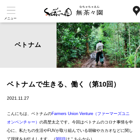
メニュー
ベトナム
ベトナムで生きる、働く（第10回）
2021.11.27
こんにちは、ベトナムの
Farmers Union Venture（ファーマーズユニ
オンベンチャー）
の髙埜太之です。今回はベトナムのコロナ事情を中
心に、私たちの生活やFUVが取り組んでいる胡椒やカカオなどに関し
て現状をお伝えします。（
9回目
は
こちら
から）