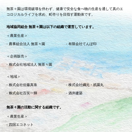
無茶々園は環境破壊を伴わず、健康で安全な食べ物の生産を通して真のエ
コロジカルライフを求め、町作りを目指す運動体です。
地域協同組合 無茶々園は以下の組織で運営しています。
＜農業生産＞
農事組合法人 無茶々園
有限会社てんぽ印
＜企画販売＞
株式会社地域法人 無茶々園
＜地域＞
株式会社佐藤真珠
株式会社綱元・祇園丸
株式会社百笑一輝
酒井建築
無茶々園の活動に関する組織です。
＜農業生産＞
四国エコネット