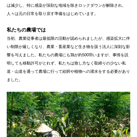
は減少し、特に感染が深刻な地域を除きロックダウンが解除され、
人々は元の日常を取り戻す準備をはじめています。
私たちの農場では
当初、農業従事者は最低限の活動が認められましたが、感染拡大に伴
い制限が厳しくなり、農業・畜産業など生き物を扱う法人に深刻な影
響を与えました。私たちの農場にも鶏が約500羽いますが、事情を説
明しても移動許可がとれず、私たちは致し方なく取締りの少ない私
道・山道を通って農場に行って給餌や植物への灌水をする必要があり
ました。