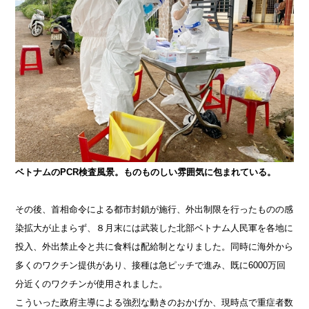
ベトナムのPCR検査風景。ものものしい雰囲気に包まれている。
その後、首相命令による都市封鎖が施行、外出制限を行ったものの感
染拡大が止まらず、８月末には武装した北部ベトナム人民軍を各地に
投入、外出禁止令と共に食料は配給制となりました。同時に海外から
多くのワクチン提供があり、接種は急ピッチで進み、既に6000万回
分近くのワクチンが使用されました。
こういった政府主導による強烈な動きのおかげか、現時点で重症者数